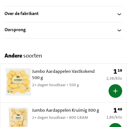
Over de fabrikant
Oorsprong
Andere
soorten
1
19
Prijs: 
Jumbo Aardappelen Vastkokend
500 g
€ 2,38 per k
2,38
/
kilo
2+ dagen houdbaar • 500 g
1
49
Prijs: 
Jumbo Aardappelen Kruimig 800 g
€ 1,86 per k
1,86
/
kilo
2+ dagen houdbaar • 800 GRAM