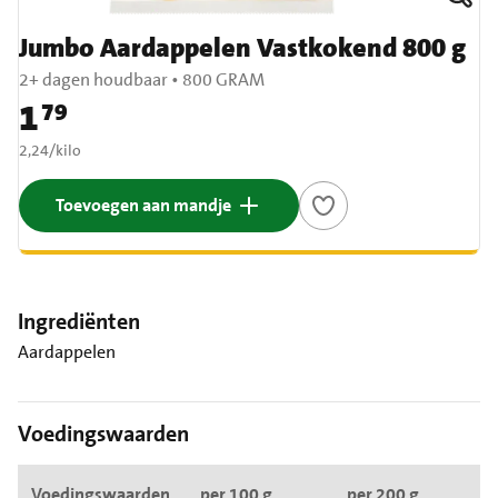
Jumbo Aardappelen Vastkokend 800 g
2+ dagen houdbaar
•
800 GRAM
1
79
Prijs: € 1,79
€ 2,24 per kilo
2,24
/
kilo
Toevoegen aan mandje
Ingrediënten
Aardappelen
Voedingswaarden
Voedingswaarden
per 100 g
per 200 g