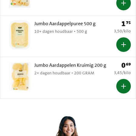
1
75
Prijs: 
Jumbo Aardappelpuree 500 g
€ 3,50 per k
3,50
/
kilo
10+ dagen houdbaar • 500 g
0
69
Prijs: 
Jumbo Aardappelen Kruimig 200 g
€ 3,45 per k
3,45
/
kilo
2+ dagen houdbaar • 200 GRAM