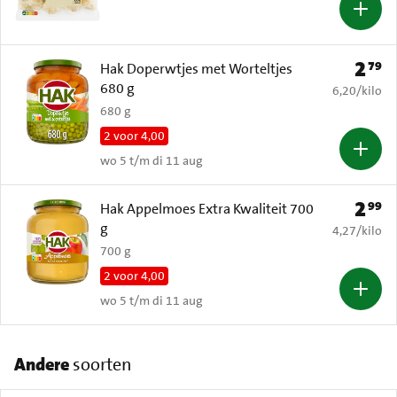
2
79
Prijs: 
Hak Doperwtjes met Worteltjes
680 g
€ 6,20 per k
6,20
/
kilo
680 g
2 voor 4,00
wo 5 t/m di 11 aug
2
99
Prijs: 
Hak Appelmoes Extra Kwaliteit 700
g
€ 4,27 per k
4,27
/
kilo
700 g
2 voor 4,00
wo 5 t/m di 11 aug
Andere
soorten