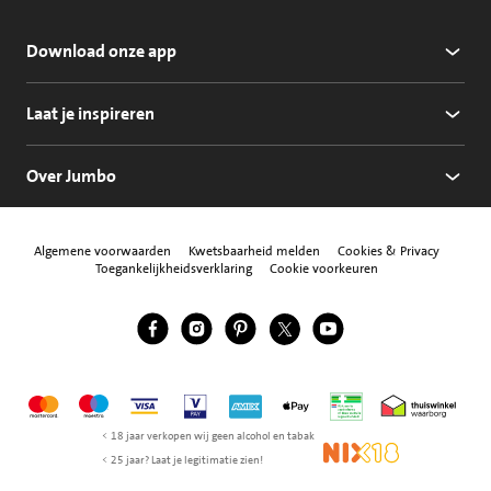
Download onze app
Laat je inspireren
Over Jumbo
Algemene voorwaarden
Kwetsbaarheid melden
Cookies & Privacy
Toegankelijkheidsverklaring
Cookie voorkeuren
Jumbo Facebook
Jumbo Instagram
Jumbo Pinterest
Jumbo Twitter
Jumbo YouTube
Volg ons
Mastercard
Maestro
Visa
Vpay
American Express
Apple Pay
Aanbiedersmedicijne
Thuiswinkel w
< 18 jaar verkopen wij geen alcohol en tabak
NIX18
< 25 jaar? Laat je legitimatie zien!