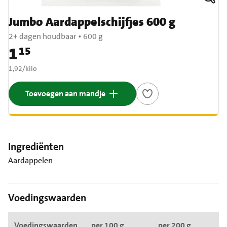
Jumbo Aardappelschijfjes 600 g
2+ dagen houdbaar
•
600 g
1
15
Prijs: € 1,15
€ 1,92 per kilo
1,92
/
kilo
Toevoegen aan mandje
Ingrediënten
Aardappelen
Voedingswaarden
Voedingswaarden
per 100 g
per 200 g