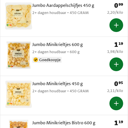
0
99
Prijs: 
Jumbo Aardappelschijfjes 450 g
€ 2,20 per k
2,20
/
kilo
2+ dagen houdbaar • 450 GRAM
1
19
Prijs: 
Jumbo Minikrieltjes 600 g
€ 1,98 per k
1,98
/
kilo
2+ dagen houdbaar • 600 g
Goedkoopje
0
95
Prijs: 
Jumbo Minikrieltjes 450 g
€ 2,11 per k
2,11
/
kilo
2+ dagen houdbaar • 450 GRAM
1
19
Prijs: 
Jumbo Minikrieltjes Bistro 600 g