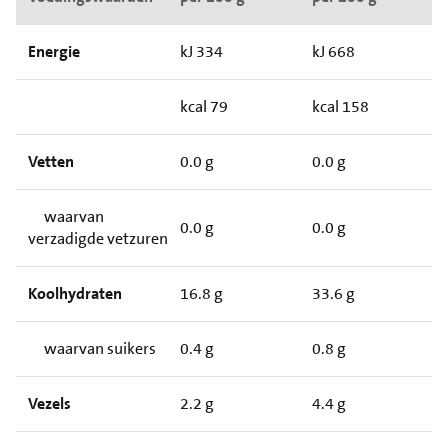
Energie
kJ 334
kJ 668
kcal 79
kcal 158
Vetten
0.0 g
0.0 g
waarvan
0.0 g
0.0 g
verzadigde vetzuren
Koolhydraten
16.8 g
33.6 g
waarvan suikers
0.4 g
0.8 g
Vezels
2.2 g
4.4 g