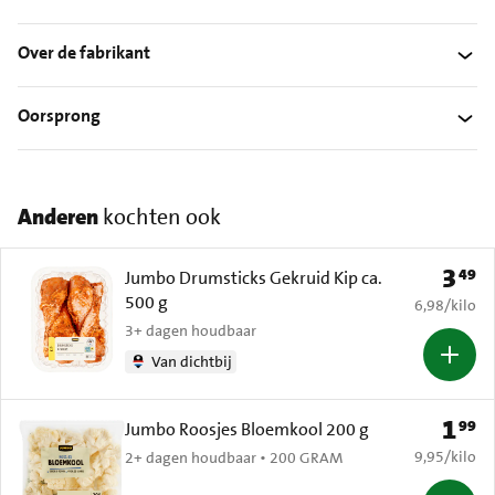
Over de fabrikant
Oorsprong
Anderen
kochten ook
3
49
Prijs: 
Jumbo Drumsticks Gekruid Kip ca.
500 g
€ 6,98 per k
6,98
/
kilo
3+ dagen houdbaar
Van dichtbij
1
99
Prijs: 
Jumbo Roosjes Bloemkool 200 g
€ 9,95 per k
9,95
/
kilo
2+ dagen houdbaar • 200 GRAM