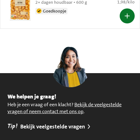
€ 1,98 per k
1,98
/
kilo
2+ dagen houdbaar • 600 g
Goedkoopje
We helpen je graag!
Heb je een vraag of een klacht?
Bekijk de veelgestelde
vragen of neem contact met ons op
.
Tip!
Bekijk veelgestelde vragen