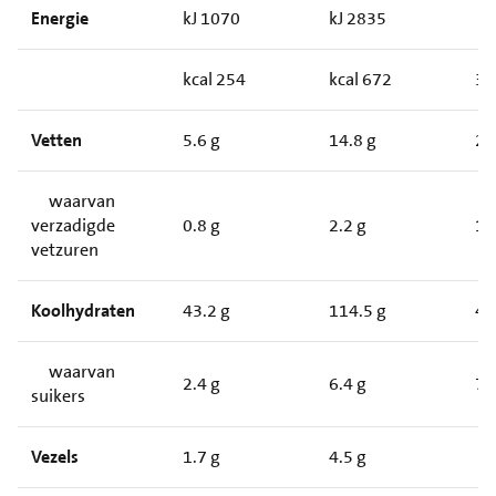
Energie
kJ 1070
kJ 2835
kcal 254
kcal 672
3
Vetten
5.6 g
14.8 g
2
waarvan
verzadigde
0.8 g
2.2 g
1
vetzuren
Koolhydraten
43.2 g
114.5 g
4
waarvan
2.4 g
6.4 g
7
suikers
Vezels
1.7 g
4.5 g