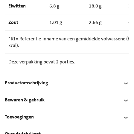
Eiwitten
6.8 g
18.0 g
3
Zout
1.01 g
2.66 g
4
* RI = Referentie-inname van een gemiddelde volwassene (8.
kcal).
Deze verpakking bevat 2 porties.
Productomschrijving
Bewaren & gebruik
Toevoegingen
Over de fabrikant