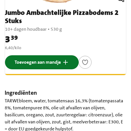
Jumbo Ambachtelijke Pizzabodems 2
Stuks
10+ dagen houdbaar
•
530 g
3
39
Prijs: € 3,39
€ 6,40 per kilo
6,40
/
kilo
Toevoegen aan mandje
Ingrediënten
TARWEbloem, water, tomatensaus 16,3% (tomatenpassata
8%, tomatenpuree 8%, olie uit afvallen van olijven,
basilicum, oregano, zout, zuurteregelaar: citroenzuur), olie
uit afvallen van olijven, zout, gist, meelverbeteraar: E300, E
= door EU goedgekeurde hulpstof.