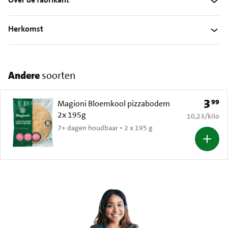
Herkomst
Andere
soorten
3
99
Prijs: 
Magioni Bloemkool pizzabodem
2x 195g
€ 10,23 per k
10,23
/
kilo
7+ dagen houdbaar • 2 x 195 g