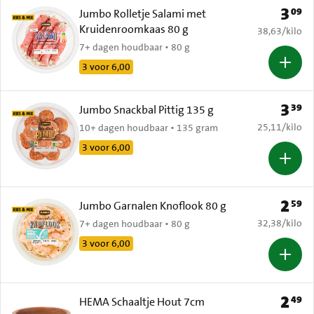
3
09
Prijs: 
Jumbo Rolletje Salami met
Kruidenroomkaas 80 g
€ 38,63 per k
38,63
/
kilo
7+ dagen houdbaar • 80 g
3 voor 6,00
3
39
Prijs: 
Jumbo Snackbal Pittig 135 g
€ 25,11 per k
25,11
/
kilo
10+ dagen houdbaar • 135 gram
3 voor 6,00
2
59
Prijs: 
Jumbo Garnalen Knoflook 80 g
€ 32,38 per k
32,38
/
kilo
7+ dagen houdbaar • 80 g
3 voor 6,00
2
49
Prijs: 
HEMA Schaaltje Hout 7cm