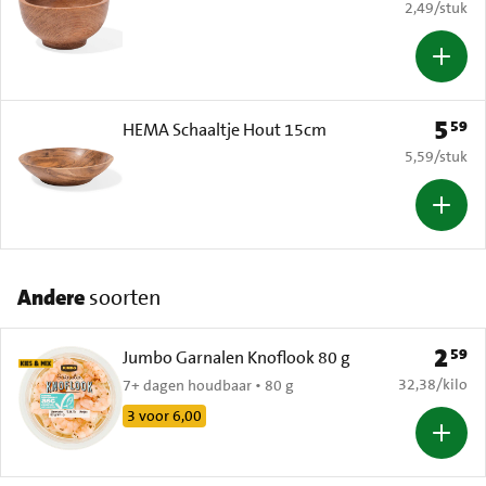
€ 2,49 per s
2,49
/
stuk
5
59
Prijs: 
HEMA Schaaltje Hout 15cm
€ 5,59 per s
5,59
/
stuk
Andere
soorten
2
59
Prijs: 
Jumbo Garnalen Knoflook 80 g
€ 32,38 per k
32,38
/
kilo
7+ dagen houdbaar • 80 g
3 voor 6,00