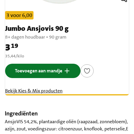
3 voor 6,00
Jumbo Ansjovis 90 g
8+ dagen houdbaar
•
90 gram
3
19
Prijs: € 3,19
€ 35,44 per kilo
35,44
/
kilo
Toevoegen aan mandje
Bekijk Kies & Mix producten
Ingrediënten
AnsjoVIS 54,2%, plantaardige oliën (raapzaad, zonnebloem),
azijn, zout, voedingszuur: citroenzuur, knoflook, peterselie,E