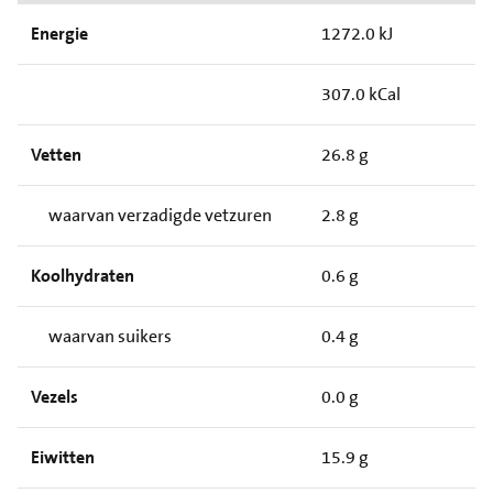
Energie
1272.0 kJ
307.0 kCal
Vetten
26.8 g
waarvan verzadigde vetzuren
2.8 g
Koolhydraten
0.6 g
waarvan suikers
0.4 g
Vezels
0.0 g
Eiwitten
15.9 g