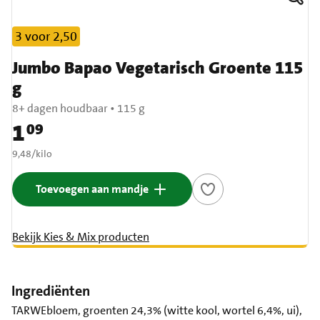
3 voor 2,50
Jumbo Bapao Vegetarisch Groente 115
g
8+ dagen houdbaar
•
115 g
1
09
Prijs: € 1,09
€ 9,48 per kilo
9,48
/
kilo
Toevoegen aan mandje
Bekijk Kies & Mix producten
Ingrediënten
TARWEbloem, groenten 24,3% (witte kool, wortel 6,4%, ui),