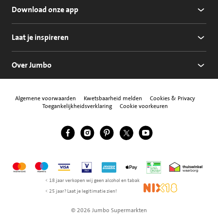
Download onze app
Laat je inspireren
Over Jumbo
Algemene voorwaarden
Kwetsbaarheid melden
Cookies & Privacy
Toegankelijkheidsverklaring
Cookie voorkeuren
Jumbo Facebook
Jumbo Instagram
Jumbo Pinterest
Jumbo Twitter
Jumbo YouTube
Volg ons
Mastercard
Maestro
Visa
Vpay
American Express
Apple Pay
Aanbiedersmedicijne
Thuiswinkel w
< 18 jaar verkopen wij geen alcohol en tabak
NIX18
< 25 jaar? Laat je legitimatie zien!
© 2026 Jumbo Supermarkten