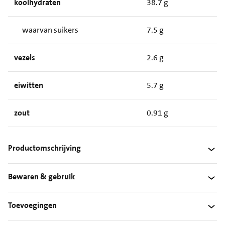
koolhydraten
38.7 g
waarvan suikers
7.5 g
vezels
2.6 g
eiwitten
5.7 g
zout
0.91 g
Productomschrijving
Bewaren & gebruik
Toevoegingen