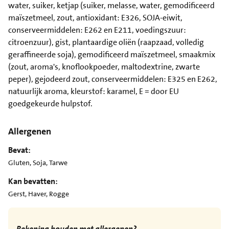
water, suiker, ketjap (suiker, melasse, water, gemodificeerd
maïszetmeel, zout, antioxidant: E326, SOJA-eiwit,
conserveermiddelen: E262 en E211, voedingszuur:
citroenzuur), gist, plantaardige oliën (raapzaad, volledig
geraffineerde soja), gemodificeerd maïszetmeel, smaakmix
(zout, aroma's, knoflookpoeder, maltodextrine, zwarte
peper), gejodeerd zout, conserveermiddelen: E325 en E262,
natuurlijk aroma, kleurstof: karamel, E = door EU
goedgekeurde hulpstof.
Allergenen
Bevat:
Gluten, Soja, Tarwe
Kan bevatten:
Gerst, Haver, Rogge
Rekening houden met allergenen?