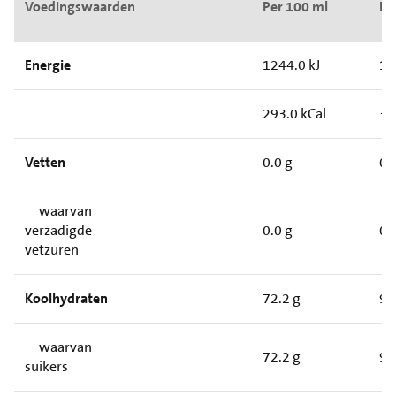
Voedingswaarden
Per 100 ml
Pe
Energie
1244.0 kJ
15
293.0 kCal
37
Vetten
0.0 g
0.
waarvan
verzadigde
0.0 g
0.
vetzuren
Koolhydraten
72.2 g
9.
waarvan
72.2 g
9.
suikers