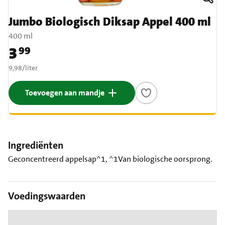
Jumbo Biologisch Diksap Appel 400 ml
400 ml
3
99
Prijs: € 3,99
€ 9,98 per liter
9,98
/
liter
Toevoegen aan mandje
Ingrediënten
Geconcentreerd appelsap^1, ^1Van biologische oorsprong.
Voedingswaarden