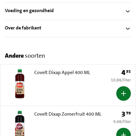
Voeding en gezondheid
Over de fabrikant
Andere
soorten
4
35
Prijs: 
Covelt Dixap Appel 400 ML
€ 10,88 per li
10,88
/
liter
3
79
Prijs: 
Covelt Dixap Zomerfruit 400 ML
€ 9,48 per li
9,48
/
liter