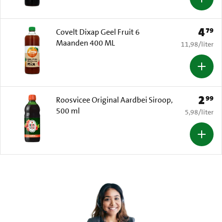
4
79
Prijs: 
Covelt Dixap Geel Fruit 6
Maanden 400 ML
€ 11,98 per li
11,98
/
liter
2
99
Prijs: 
Roosvicee Original Aardbei Siroop,
500 ml
€ 5,98 per li
5,98
/
liter