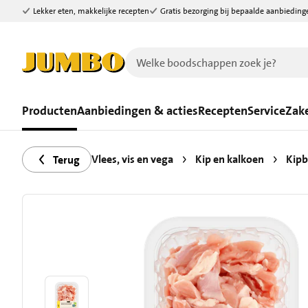
Lekker eten, makkelijke recepten
Gratis bezorging bij bepaalde aanbieding
Ga naar zoeken
Ga naar hoofdinhoud
Producten
Aanbiedingen & acties
Recepten
Service
Zake
Vlees, vis en vega
Kip en kalkoen
Kipb
Terug