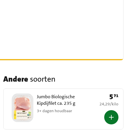
Andere
soorten
5
71
Prijs: € 5,71
Jumbo Biologische
Kipdijfilet ca. 235 g
€ 24,29 per kilo
24,29
/
kilo
3+ dagen houdbaar