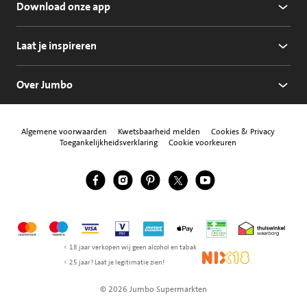
Download onze app
Laat je inspireren
Over Jumbo
Algemene voorwaarden
Kwetsbaarheid melden
Cookies & Privacy
Toegankelijkheidsverklaring
Cookie voorkeuren
Jumbo Facebook
Jumbo Instagram
Jumbo Pinterest
Jumbo Twitter
Jumbo YouTube
Volg ons
Mastercard
Maestro
Visa
Vpay
American Express
Apple Pay
Aanbiedersmedicijne
Thuiswinkel w
< 18 jaar verkopen wij geen alcohol en tabak
NIX18
< 25 jaar? Laat je legitimatie zien!
© 2026 Jumbo Supermarkten