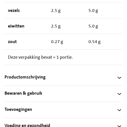
vezels
2.5 g
5.0 g
eiwitten
2.5 g
5.0 g
zout
0.27 g
0.54 g
Deze verpakking bevat ≈ 1 portie.
Productomschrijving
Bewaren & gebruik
Toevoegingen
Voeding en gezondheid