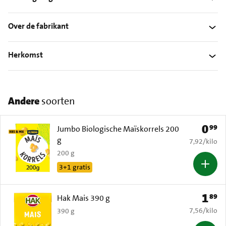
Over de fabrikant
Herkomst
Andere
soorten
0
99
Prijs: 
Jumbo Biologische Maïskorrels 200
g
€ 7,92 per k
7,92
/
kilo
200 g
3+1 gratis
1
89
Prijs: 
Hak Mais 390 g
€ 7,56 per k
7,56
/
kilo
390 g