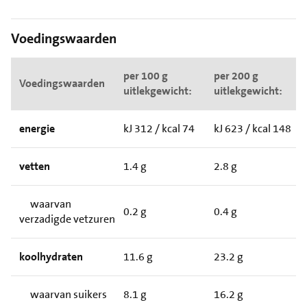
Voedingswaarden
per 100 g
per 200 g
Voedingswaarden
uitlekgewicht:
uitlekgewicht:
energie
kJ 312 / kcal 74
kJ 623 / kcal 148
vetten
1.4 g
2.8 g
waarvan
0.2 g
0.4 g
verzadigde vetzuren
koolhydraten
11.6 g
23.2 g
waarvan suikers
8.1 g
16.2 g