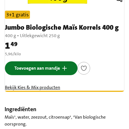
3+1 gratis
Jumbo Biologische Maïs Korrels 400 g
400 g
•
Uitlekgewicht 250 g
1
49
Prijs: € 1,49
€ 5,96 per kilo
5,96
/
kilo
Toevoegen aan mandje
Bekijk Kies & Mix producten
Ingrediënten
Maïs¹, water, zeezout, citroensap¹, ¹Van biologische
oorsprong.