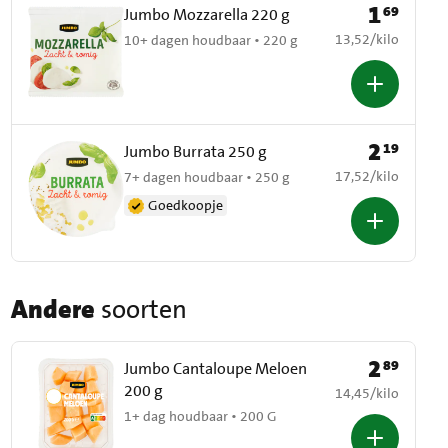
1
69
Prijs: € 1,69
Jumbo Mozzarella 220 g
€ 13,52 per kilo
13,52
/
kilo
10+ dagen houdbaar • 220 g
2
19
Prijs: € 2,19
Jumbo Burrata 250 g
€ 17,52 per kilo
17,52
/
kilo
7+ dagen houdbaar • 250 g
Goedkoopje
Andere
soorten
2
89
Prijs: € 2,89
Jumbo Cantaloupe Meloen
200 g
€ 14,45 per kilo
14,45
/
kilo
1+ dag houdbaar • 200 G