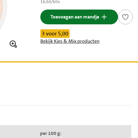
€ 16,60 per kilo
16,60
/
kilo
Toevoegen aan mandje
3 voor 5,00
Bekijk Kies & Mix producten
per 100 g: