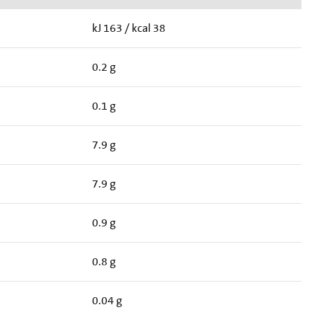
kJ 163 / kcal 38
0.2 g
0.1 g
7.9 g
7.9 g
0.9 g
0.8 g
0.04 g