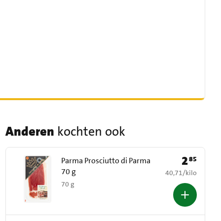
Anderen
kochten ook
2
85
Prijs: € 2,85
Parma Prosciutto di Parma
70 g
€ 40,71 per kilo
40,71
/
kilo
70 g