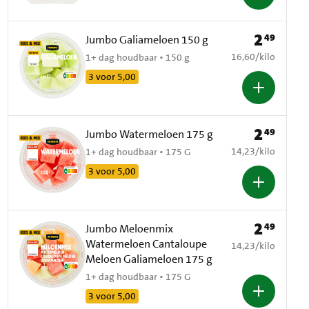
2
49
Prijs: € 2,49
Jumbo Galiameloen 150 g
€ 16,60 per kilo
16,60
/
kilo
1+ dag houdbaar • 150 g
3 voor 5,00
2
49
Prijs: € 2,49
Jumbo Watermeloen 175 g
€ 14,23 per kilo
14,23
/
kilo
1+ dag houdbaar • 175 G
3 voor 5,00
2
49
Prijs: € 2,49
Jumbo Meloenmix
Watermeloen Cantaloupe
€ 14,23 per kilo
14,23
/
kilo
Meloen Galiameloen 175 g
1+ dag houdbaar • 175 G
3 voor 5,00