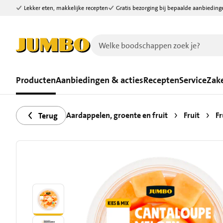
Lekker eten, makkelijke recepten
Gratis bezorging bij bepaalde aanbieding
Ga naar zoeken
Ga naar hoofdinhoud
Producten
Aanbiedingen & acties
Recepten
Service
Zake
Aardappelen, groente en fruit
Fruit
Fr
Terug