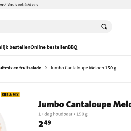
en
Vers is ook écht vers
lijk bestellen
Online bestellen
BBQ
uitmix en fruitsalade
Jumbo Cantaloupe Meloen 150 g
Jumbo Cantaloupe Mel
1+ dag houdbaar
•
150 g
2
49
Prijs: € 2,49