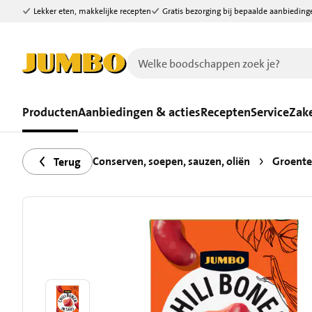
Lekker eten, makkelijke recepten
Gratis bezorging bij bepaalde aanbieding
Ga naar zoeken
Ga naar hoofdinhoud
Producten
Aanbiedingen & acties
Recepten
Service
Zake
Conserven, soepen, sauzen, oliën
Groente
Terug