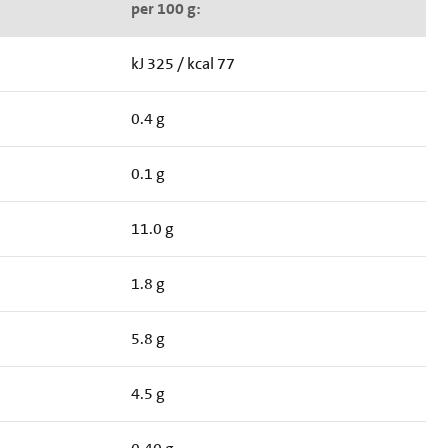
per 100 g:
kJ 325 / kcal 77
0.4 g
0.1 g
11.0 g
1.8 g
5.8 g
4.5 g