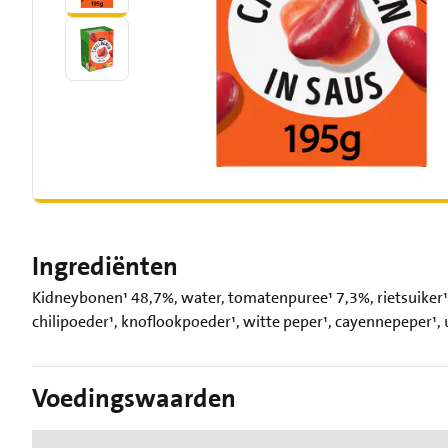
Ingrediënten
Kidneybonen¹ 48,7%, water, tomatenpuree¹ 7,3%, rietsuiker¹,
chilipoeder¹, knoflookpoeder¹, witte peper¹, cayennepeper¹,
Voedingswaarden