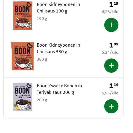
1
19
Prijs: € 1,19
Boon Kidneybonen in
Chilisaus 190 g
€ 6,26 per kilo
6,26
/
kilo
190 g
1
99
Prijs: € 1,99
Boon Kidneybonen in
Chilisaus 380 g
€ 5,24 per kilo
5,24
/
kilo
380 g
1
19
Prijs: € 1,19
Boon Zwarte Bonen in
Teriyakisaus 200 g
€ 5,95 per kilo
5,95
/
kilo
200 g