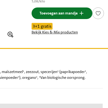
€ 5,08 per kilo
5,08
/
kilo
Toevoegen aan mandje
3+1 gratis
Bekijk Kies & Mix producten
 maïszetmeel¹, zeezout, specerijen¹ (paprikapoeder¹,
 uienpoeder¹), oregano¹, ¹Van biologische oorsprong.