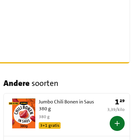
Andere
soorten
1
29
Prijs: € 1,29
Jumbo Chili Bonen in Saus
380 g
€ 3,39 per kilo
3,39
/
kilo
380 g
3+1 gratis