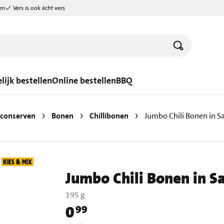
en
Vers is ook écht vers
lijk bestellen
Online bestellen
BBQ
conserven
Bonen
Chillibonen
Jumbo Chili Bonen in S
Jumbo Chili Bonen in S
195 g
0
99
Prijs: € 0,99