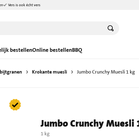
en
Vers is ook écht vers
lijk bestellen
Online bestellen
BBQ
bijtgranen
Krokante muesli
Jumbo Crunchy Muesli 1 kg
Jumbo Crunchy Muesli 
1 kg