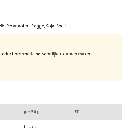
k, Pecannoten, Rogge, Soja, Spelt
e productinformatie persoonlijker kunnen maken.
per 30 g
RI*
kJ 533