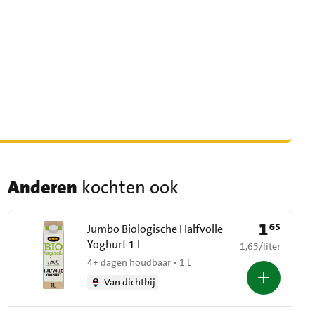
Anderen
kochten ook
1
65
Prijs: € 1,65
Jumbo Biologische Halfvolle
Yoghurt 1 L
€ 1,65 per liter
1,65
/
liter
4+ dagen houdbaar • 1 L
Van dichtbij