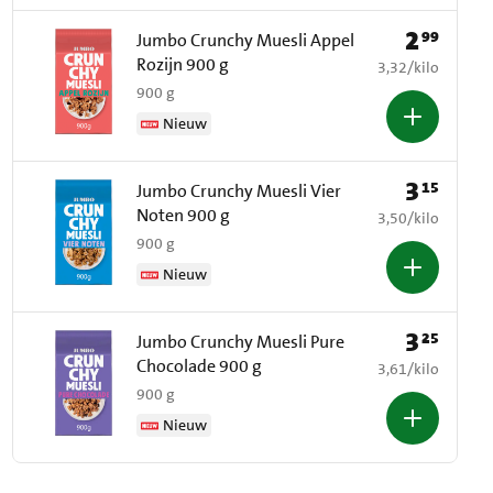
2
99
Prijs: € 2,99
Jumbo Crunchy Muesli Appel
Rozijn 900 g
€ 3,32 per kilo
3,32
/
kilo
900 g
Nieuw
3
15
Prijs: € 3,15
Jumbo Crunchy Muesli Vier
Noten 900 g
€ 3,50 per kilo
3,50
/
kilo
900 g
Nieuw
3
25
Prijs: € 3,25
Jumbo Crunchy Muesli Pure
Chocolade 900 g
€ 3,61 per kilo
3,61
/
kilo
900 g
Nieuw