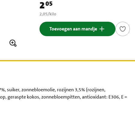
2
05
Prijs: € 2,05
€ 2,05 per kilo
2,05
/
kilo
Toevoegen aan mandje
 suiker, zonnebloemolie, rozijnen 3,5% (rozijnen,
p, geraspte kokos, zonnebloempitten, antioxidant: E306, E =