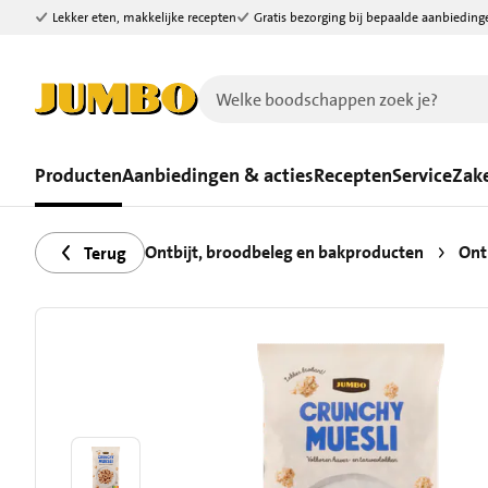
Lekker eten, makkelijke recepten
Gratis bezorging bij bepaalde aanbieding
Ga naar zoeken
Ga naar hoofdinhoud
Producten
Aanbiedingen & acties
Recepten
Service
Zake
Ontbijt, broodbeleg en bakproducten
Ont
Terug