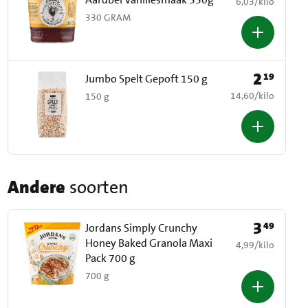
€ 6,03 per kilo
6,03
/
kilo
330 GRAM
2
19
Prijs: € 2,19
Jumbo Spelt Gepoft 150 g
€ 14,60 per kilo
14,60
/
kilo
150 g
Andere
soorten
3
49
Prijs: € 3,49
Jordans Simply Crunchy
Honey Baked Granola Maxi
€ 4,99 per kilo
4,99
/
kilo
Pack 700 g
700 g