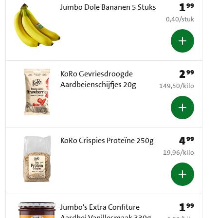
1
99
Prijs: € 1,99
Jumbo Dole Bananen 5 Stuks
€ 0,40 per stuk
0,40
/
stuk
2
99
Prijs: € 2,99
KoRo Gevriesdroogde
Aardbeienschijfjes 20g
€ 149,50 per kilo
149,50
/
kilo
4
99
Prijs: € 4,99
KoRo Crispies Proteïne 250g
€ 19,96 per kilo
19,96
/
kilo
1
99
Prijs: € 1,99
Jumbo's Extra Confiture
Aardbei Vanillesmaak 330g