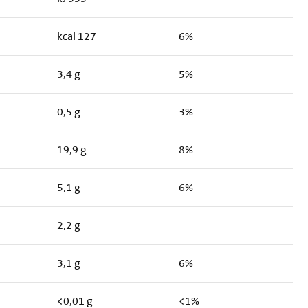
kcal 127
6%
3,4 g
5%
0,5 g
3%
19,9 g
8%
5,1 g
6%
2,2 g
3,1 g
6%
<0,01 g
<1%