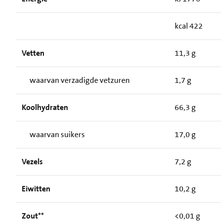
kcal 422
Vetten
11,3 g
waarvan verzadigde vetzuren
1,7 g
Koolhydraten
66,3 g
waarvan suikers
17,0 g
Vezels
7,2 g
Eiwitten
10,2 g
Zout**
<0,01 g