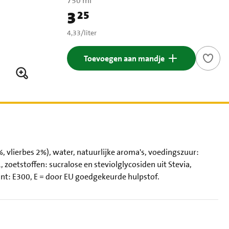
750 ml
3
25
Prijs: € 3,25
€ 4,33 per liter
4,33
/
liter
Toevoegen aan mandje
 vlierbes 2%), water, natuurlijke aroma's, voedingszuur:
zoetstoffen: sucralose en steviolglycosiden uit Stevia,
nt: E300, E = door EU goedgekeurde hulpstof.