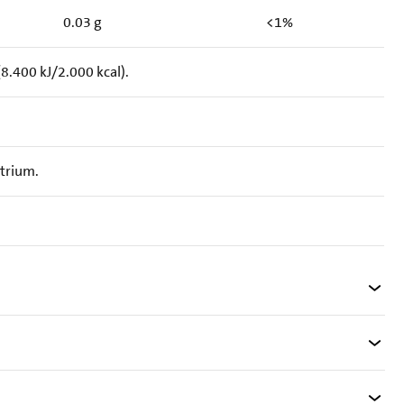
0.03 g
<1%
8.400 kJ/2.000 kcal).
atrium.