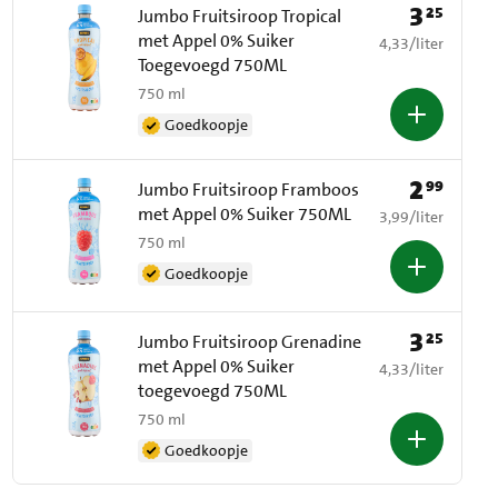
3
25
Prijs: € 3,25
Jumbo Fruitsiroop Tropical
met Appel 0% Suiker
€ 4,33 per liter
4,33
/
liter
Toegevoegd 750ML
750 ml
Goedkoopje
2
99
Prijs: € 2,99
Jumbo Fruitsiroop Framboos
met Appel 0% Suiker 750ML
€ 3,99 per liter
3,99
/
liter
750 ml
Goedkoopje
3
25
Prijs: € 3,25
Jumbo Fruitsiroop Grenadine
met Appel 0% Suiker
€ 4,33 per liter
4,33
/
liter
toegevoegd 750ML
750 ml
Goedkoopje