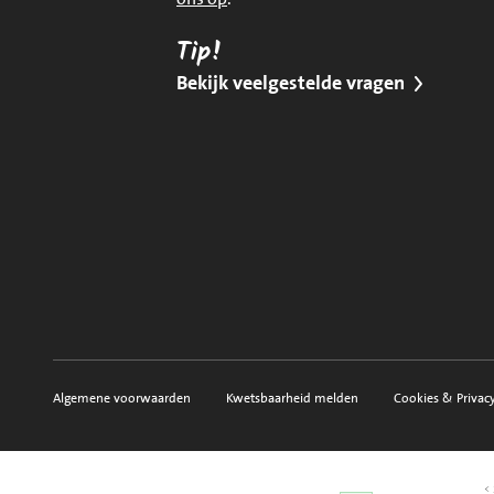
Tip!
Bekijk veelgestelde vragen
Algemene voorwaarden
Kwetsbaarheid melden
Cookies & Privac
Voorwaarden, privacy en sitemap
< 