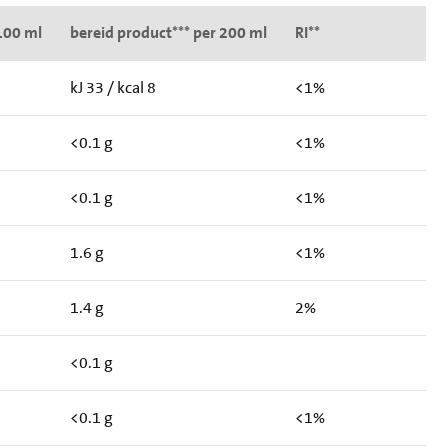
100 ml
bereid product*** per 200 ml
RI**
kJ 33 / kcal 8
<1%
<0.1 g
<1%
<0.1 g
<1%
1.6 g
<1%
1.4 g
2%
<0.1 g
<0.1 g
<1%