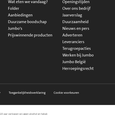
Wat eten we vandaag?
Openingstijden
Folder
Over ons bedrijf
Aanbiedingen
Jaarverslag
Duurzame boodschap
Duurzaamheid
Jumbo's
Nieuws en pers
Prijswinnende producten
Adverteren
Leveranciers
Terugroepacties
Werken bij Jumbo
Jumbo België
Herroepingsrecht
y
Toegankelijkheidsverklaring
Cookie voorkeuren
18 jaar verkopen wij geen alcohol en tabak