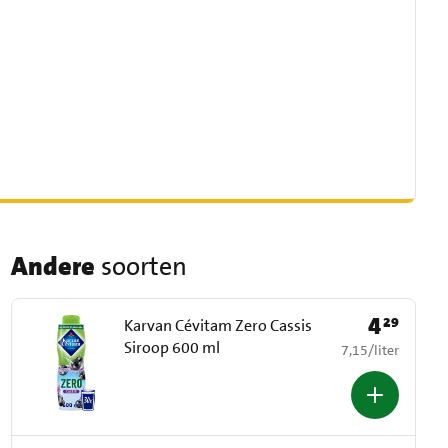
Andere
soorten
4
29
Prijs: € 4,29
Karvan Cévitam Zero Cassis
Siroop 600 ml
€ 7,15 per liter
7,15
/
liter