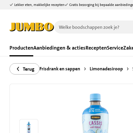
Lekker eten, makkelijke recepten
Gratis bezorging bij bepaalde aanbieding
Ga naar zoeken
Ga naar hoofdinhoud
Producten
Aanbiedingen & acties
Recepten
Service
Zake
Frisdrank en sappen
Limonadesiroop
Terug