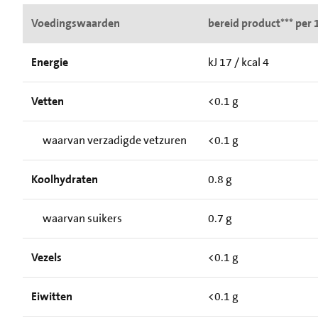
Voedingswaarden
bereid product*** per 
Energie
kJ 17 / kcal 4
Vetten
<0.1 g
waarvan verzadigde vetzuren
<0.1 g
Koolhydraten
0.8 g
waarvan suikers
0.7 g
Vezels
<0.1 g
Eiwitten
<0.1 g