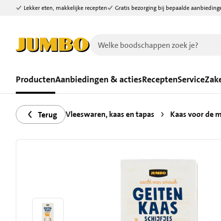
Lekker eten, makkelijke recepten
Gratis bezorging bij bepaalde aanbieding
Ga naar zoeken
Ga naar hoofdinhoud
Producten
Aanbiedingen & acties
Recepten
Service
Zake
Vleeswaren, kaas en tapas
Kaas voor de m
Terug