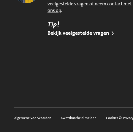
veelgestelde vragen of neem contact met
ons op
.
Tip!
Bekijk veelgestelde vragen
Algemene voorwaarden
Kwetsbaarheid melden
Cookies & Privac
Voorwaarden, privacy en sitemap