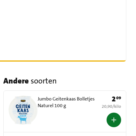
Andere
soorten
2
09
Prijs: € 2,09
Jumbo Geitenkaas Bolletjes
Naturel 100 g
€ 20,90 per kilo
20,90
/
kilo