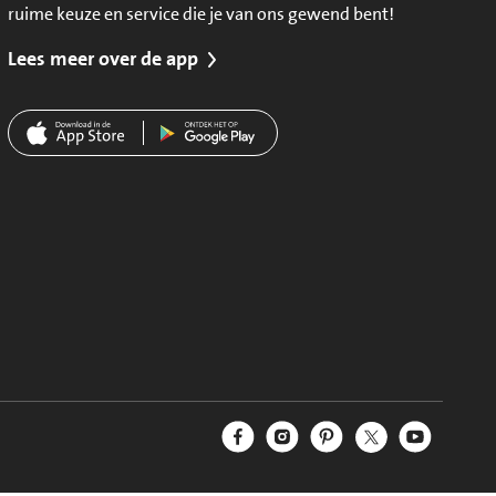
ruime keuze en service die je van ons gewend bent!
Lees meer over de app
Jumbo Facebook
Jumbo Instagram
Jumbo Pinterest
Jumbo Twitter
Jumbo YouT
Volg ons