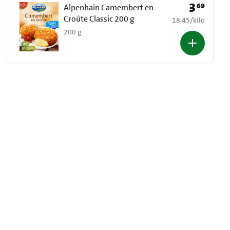
3
69
Prijs: € 3,69
Alpenhain Camembert en
Croûte Classic 200 g
€ 18,45 per kilo
18,45
/
kilo
200 g