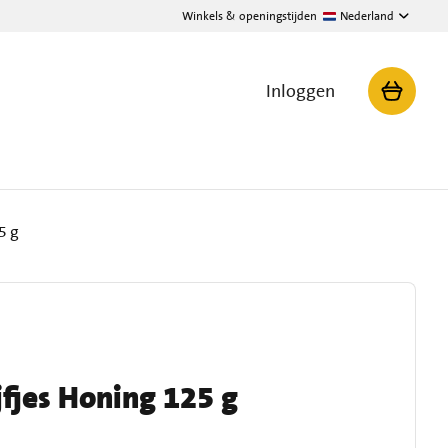
Winkels & openingstijden
Nederland
Inloggen
5 g
fjes Honing 125 g