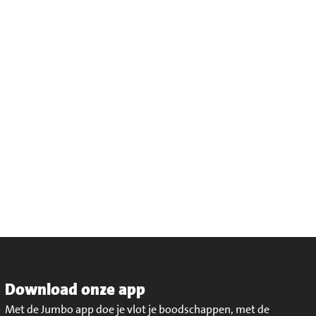
Download onze app
Met de Jumbo app doe je vlot je boodschappen, met de