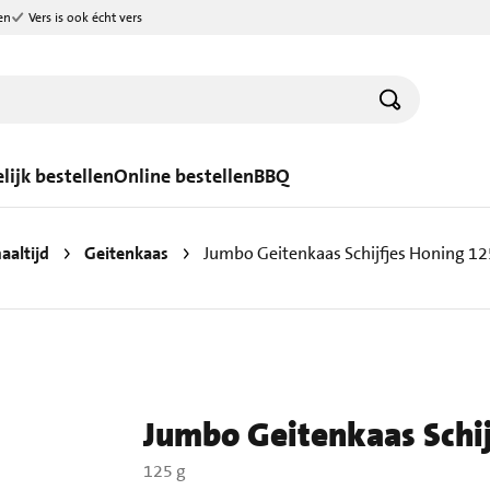
en
Vers is ook écht vers
lijk bestellen
Online bestellen
BBQ
aaltijd
Geitenkaas
Jumbo Geitenkaas Schijfjes Honing 12
Jumbo Geitenkaas Schij
125 g