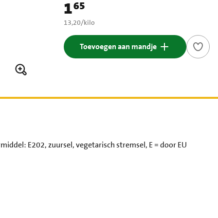
1
65
Prijs: € 1,65
€ 13,20 per kilo
13,20
/
kilo
Toevoegen aan mandje
iddel: E202, zuursel, vegetarisch stremsel, E = door EU