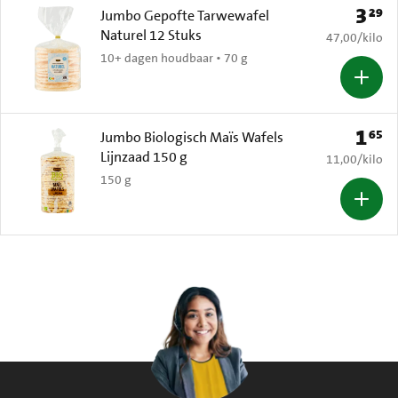
3
29
Prijs: 
Jumbo Gepofte Tarwewafel
Naturel 12 Stuks
€ 47,00 per k
47,00
/
kilo
10+ dagen houdbaar • 70 g
1
65
Prijs: 
Jumbo Biologisch Maïs Wafels
Lijnzaad 150 g
€ 11,00 per k
11,00
/
kilo
150 g