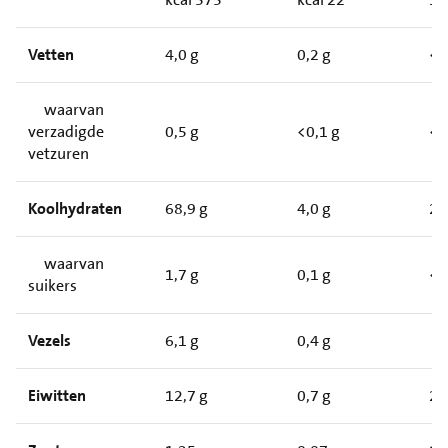
Vetten
4,0 g
0,2 g
<
waarvan
verzadigde
0,5 g
<0,1 g
<
vetzuren
Koolhydraten
68,9 g
4,0 g
2
waarvan
1,7 g
0,1 g
<
suikers
Vezels
6,1 g
0,4 g
Eiwitten
12,7 g
0,7 g
2