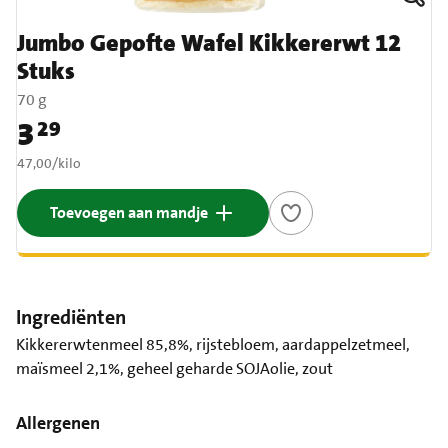
Jumbo Gepofte Wafel Kikkererwt 12
Stuks
70 g
3
29
Prijs: € 3,29
€ 47,00 per kilo
47,00
/
kilo
Toevoegen aan mandje
Ingrediënten
Kikkererwtenmeel 85,8%, rijstebloem, aardappelzetmeel,
maïsmeel 2,1%, geheel geharde SOJAolie, zout
Allergenen