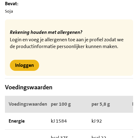
Bevat:
Soja
Rekening houden met allergenen?
Login en voeg je allergenen toe aan je profiel zodat we
de productinformatie persoonlijker kunnen maken.
Inloggen
Voedingswaarden
Voedingswaarden
per 100 g
per 5,8 g
RI*
Energie
kJ 1584
kJ 92
kcal 375
kcal 22
1