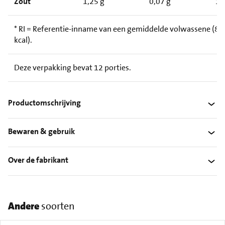
Zout
1,25 g
0,07 g
1
* RI = Referentie-inname van een gemiddelde volwassene (8.
kcal).
Deze verpakking bevat 12 porties.
Productomschrijving
Bewaren & gebruik
Over de fabrikant
Andere
soorten