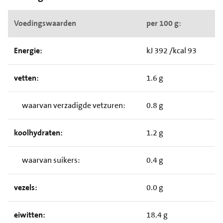
Voedingswaarden
per 100 g:
Energie:
kJ 392 /kcal 93
vetten:
1.6 g
waarvan verzadigde vetzuren:
0.8 g
koolhydraten:
1.2 g
waarvan suikers:
0.4 g
vezels:
0.0 g
eiwitten:
18.4 g