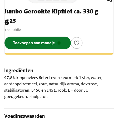
Jumbo Gerookte Kipfilet ca. 330 g
6
25
Prijs: € 6,25
€ 18,93 per kilo
18,93
/
kilo
Toevoegen aan mandje
Ingrediënten
97,8% kippenvlees Beter Leven keurmerk 1 ster, water,
aardappelzetmeel, zout, natuurlijk aroma, dextrose,
stabilisatoren: E450 en E451, rook, E = door EU
goedgekeurde hulpstof.
Voedingswaarden