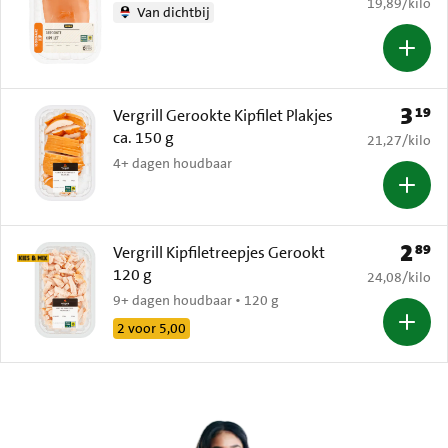
€ 19,89 per k
19,89
/
kilo
Van dichtbij
3
19
Prijs: 
Vergrill Gerookte Kipfilet Plakjes
ca. 150 g
€ 21,27 per k
21,27
/
kilo
4+ dagen houdbaar
2
89
Prijs: 
Vergrill Kipfiletreepjes Gerookt
120 g
€ 24,08 per k
24,08
/
kilo
9+ dagen houdbaar • 120 g
2 voor 5,00