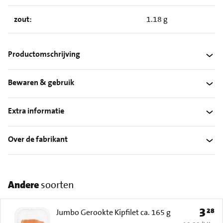
zout:
1.18 g
Productomschrijving
Bewaren & gebruik
Extra informatie
Over de fabrikant
Andere
soorten
3
28
Prijs: 
Jumbo Gerookte Kipfilet ca. 165 g