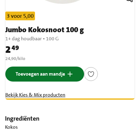
3 voor 5,00
Jumbo Kokosnoot 100 g
1+ dag houdbaar
•
100 G
2
49
Prijs: € 2,49
€ 24,90 per kilo
24,90
/
kilo
Toevoegen aan mandje
Bekijk Kies & Mix producten
Ingrediënten
Kokos