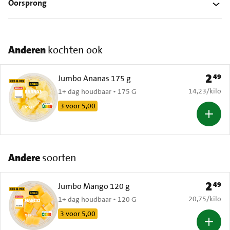
Oorsprong
Anderen
kochten ook
2
49
Prijs: 
Jumbo Ananas 175 g
€ 14,23 per k
14,23
/
kilo
1+ dag houdbaar • 175 G
3 voor 5,00
Andere
soorten
2
49
Prijs: 
Jumbo Mango 120 g
€ 20,75 per k
20,75
/
kilo
1+ dag houdbaar • 120 G
3 voor 5,00