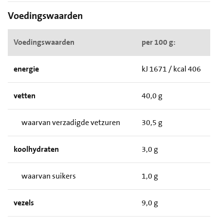
Voedingswaarden
Voedingswaarden
per 100 g:
energie
kJ 1671 / kcal 406
vetten
40,0 g
waarvan verzadigde vetzuren
30,5 g
koolhydraten
3,0 g
waarvan suikers
1,0 g
vezels
9,0 g