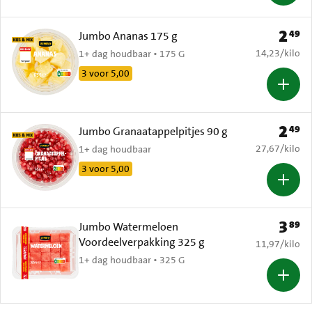
2
49
Prijs: 
Jumbo Ananas 175 g
€ 14,23 per k
14,23
/
kilo
1+ dag houdbaar • 175 G
3 voor 5,00
2
49
Prijs: 
Jumbo Granaatappelpitjes 90 g
€ 27,67 per k
27,67
/
kilo
1+ dag houdbaar
3 voor 5,00
3
89
Prijs: 
Jumbo Watermeloen
Voordeelverpakking 325 g
€ 11,97 per k
11,97
/
kilo
1+ dag houdbaar • 325 G