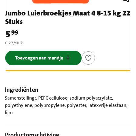
Jumbo Luierbroekjes Maat 4 8-15 kg 22
Stuks
5
99
Prijs: € 5,99
€ 0,27 per stuk
0,27
/
stuk
Toevoegen aan mandje
Ingrediënten
Samenstelling:, PEFC cellulose, sodium polyacrylate,
polyethylene, polypropylene, polyester, latexvrije elastaan,
lijm
Productomschrijving