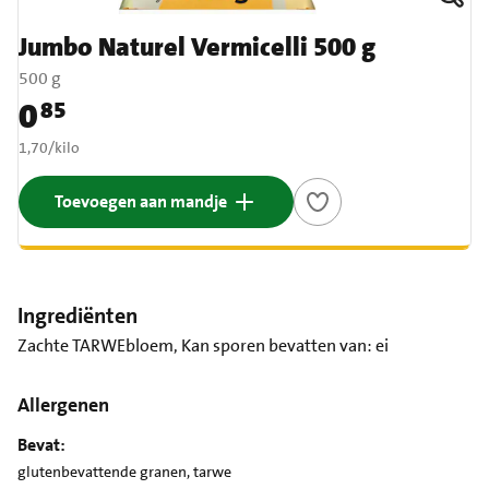
Jumbo Naturel Vermicelli 500 g
500 g
0
85
Prijs: € 0,85
€ 1,70 per kilo
1,70
/
kilo
Toevoegen aan mandje
Ingrediënten
Zachte TARWEbloem, Kan sporen bevatten van: ei
Allergenen
Bevat:
glutenbevattende granen, tarwe