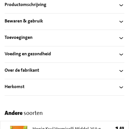
Productomschrijving
Bewaren & gebruik
Toevoegingen
Voeding en gezondheid
Over de fabrikant
Herkomst
Andere
soorten
1
49
Prijs: 
Honig Krul Vermicelli Middel 250 g