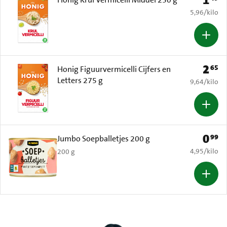
€ 5,96 per k
5,96
/
kilo
2
65
Prijs: 
Honig Figuurvermicelli Cijfers en
Letters 275 g
€ 9,64 per k
9,64
/
kilo
0
99
Prijs: 
Jumbo Soepballetjes 200 g
€ 4,95 per k
4,95
/
kilo
200 g