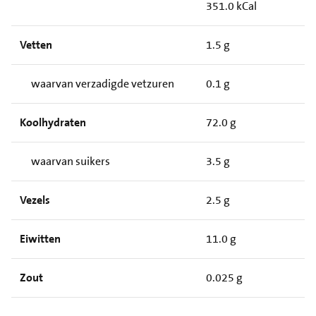
351.0 kCal
Vetten
1.5 g
waarvan verzadigde vetzuren
0.1 g
Koolhydraten
72.0 g
waarvan suikers
3.5 g
Vezels
2.5 g
Eiwitten
11.0 g
Zout
0.025 g