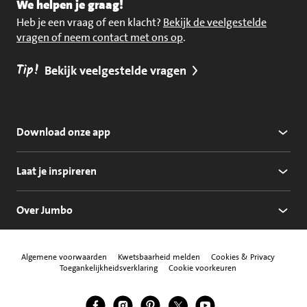
We helpen je graag!
Heb je een vraag of een klacht?
Bekijk de veelgestelde
vragen of neem contact met ons op
.
Tip!
Bekijk veelgestelde vragen
Download onze app
Laat je inspireren
Over Jumbo
Algemene voorwaarden
Kwetsbaarheid melden
Cookies & Privacy
Toegankelijkheidsverklaring
Cookie voorkeuren
Jumbo Facebook
Jumbo Instagram
Jumbo Pinterest
Jumbo Twitter
Jumbo YouTube
Volg ons