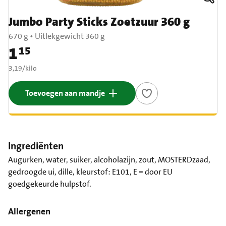
Jumbo Party Sticks Zoetzuur 360 g
670 g
•
Uitlekgewicht 360 g
1
15
Prijs: € 1,15
€ 3,19 per kilo
3,19
/
kilo
Toevoegen aan mandje
Ingrediënten
Augurken, water, suiker, alcoholazijn, zout, MOSTERDzaad,
gedroogde ui, dille, kleurstof: E101, E = door EU
goedgekeurde hulpstof.
Allergenen