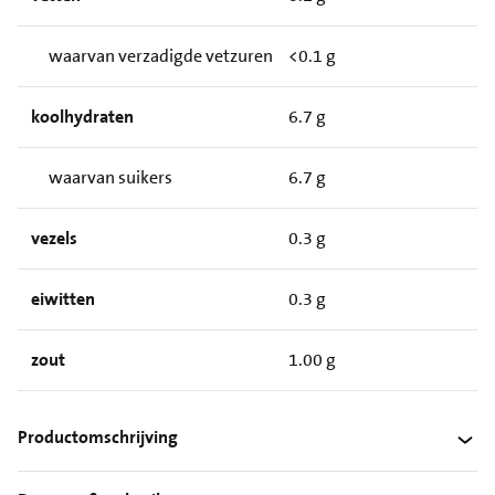
waarvan verzadigde vetzuren
<0.1 g
koolhydraten
6.7 g
waarvan suikers
6.7 g
vezels
0.3 g
eiwitten
0.3 g
zout
1.00 g
Productomschrijving