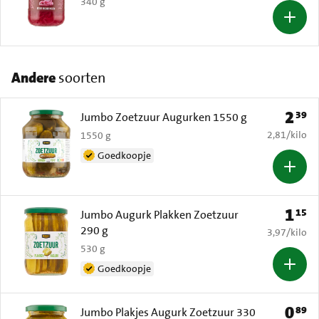
340 g
Andere
soorten
2
39
Prijs: 
Jumbo Zoetzuur Augurken 1550 g
€ 2,81 per k
2,81
/
kilo
1550 g
Goedkoopje
1
15
Prijs: 
Jumbo Augurk Plakken Zoetzuur
290 g
€ 3,97 per k
3,97
/
kilo
530 g
Goedkoopje
0
89
Prijs: 
Jumbo Plakjes Augurk Zoetzuur 330