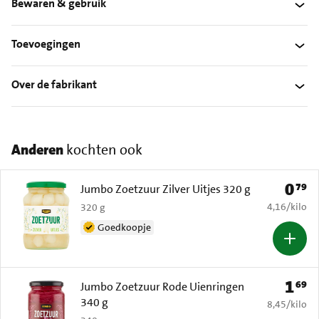
Bewaren & gebruik
Toevoegingen
Over de fabrikant
Anderen
kochten ook
0
79
Prijs: 
Jumbo Zoetzuur Zilver Uitjes 320 g
€ 4,16 per k
4,16
/
kilo
320 g
Goedkoopje
1
69
Prijs: 
Jumbo Zoetzuur Rode Uienringen
340 g
€ 8,45 per k
8,45
/
kilo