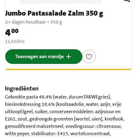
Jumbo Pastasalade Zalm 350 g
2+ dagen houdbaar
•
350 g
4
00
Prijs: € 4,00
€ 11,43 per kilo
11,43
/
kilo
Toevoegen aan mandje
Ingrediënten
Gekookte pasta 48,4% (water, durumTARWEgries),
bieslookdressing 18,6% (koolzaadolie, water, azijn, vrije
uitloopEIgeel, suiker, conserveermiddelen: azijnzuur en
E261, zout, gedroogde groenten [wortel, uien], knoflook,
gemodificeerd maïszetmeel, voedingszuur: citroenzuur,
witte peper, stabilisator: E415, wortelconcentraat,