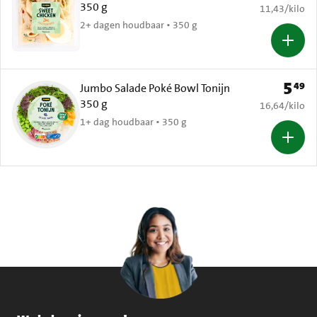
350 g
€ 11,43 per k
11,43
/
kilo
2+ dagen houdbaar • 350 g
5
49
Prijs: 
Jumbo Salade Poké Bowl Tonijn
350 g
€ 16,64 per k
16,64
/
kilo
1+ dag houdbaar • 350 g