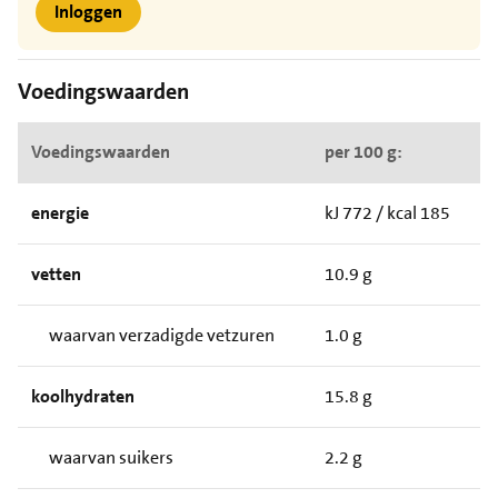
Inloggen
Voedingswaarden
Voedingswaarden
per 100 g:
energie
kJ 772 / kcal 185
vetten
10.9 g
waarvan verzadigde vetzuren
1.0 g
koolhydraten
15.8 g
waarvan suikers
2.2 g