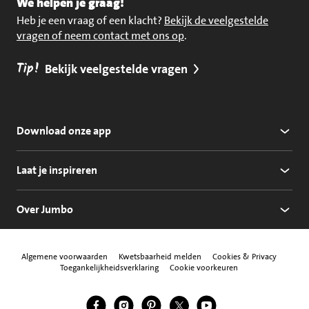
We helpen je graag!
Heb je een vraag of een klacht?
Bekijk de veelgestelde
vragen of neem contact met ons op
.
Tip!
Bekijk veelgestelde vragen
Download onze app
Laat je inspireren
Over Jumbo
Algemene voorwaarden
Kwetsbaarheid melden
Cookies & Privacy
Toegankelijkheidsverklaring
Cookie voorkeuren
Jumbo Facebook
Jumbo Instagram
Jumbo Pinterest
Jumbo Twitter
Jumbo YouTube
Volg ons