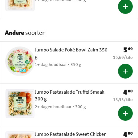
Andere
soorten
5
49
Prijs: 
Jumbo Salade Poké Bowl Zalm 350
g
€ 15,69 per k
15,69
/
kilo
1+ dag houdbaar • 350 g
4
00
Prijs: 
Jumbo Pastasalade Truffel Smaak
300 g
€ 13,33 per k
13,33
/
kilo
2+ dagen houdbaar • 300 g
4
00
Prijs: 
Jumbo Pastasalade Sweet Chicken