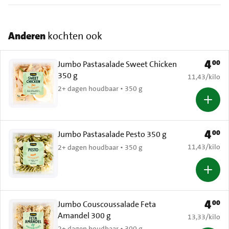
Anderen
kochten ook
4
00
Prijs: 
Jumbo Pastasalade Sweet Chicken
350 g
€ 11,43 per k
11,43
/
kilo
2+ dagen houdbaar • 350 g
4
00
Prijs: 
Jumbo Pastasalade Pesto 350 g
€ 11,43 per k
11,43
/
kilo
2+ dagen houdbaar • 350 g
4
00
Prijs: 
Jumbo Couscoussalade Feta
Amandel 300 g
€ 13,33 per k
13,33
/
kilo
2+ dagen houdbaar • 300 g