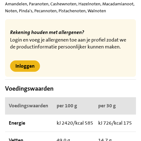
Amandelen, Paranoten, Cashewnoten, Hazelnoten, Macadamianoot,
Noten, Pinda's, Pecannoten, Pistachenoten, Walnoten
Rekening houden met allergenen?
Login en voeg je allergenen toe aan je profiel zodat we
de productinformatie persoonlijker kunnen maken.
Inloggen
Voedingswaarden
Voedingswaarden
per 100 g
per 30 g
Energie
kJ 2420/kcal 585
kJ 726/kcal 175
Vetten
49.0 g
14.7 g