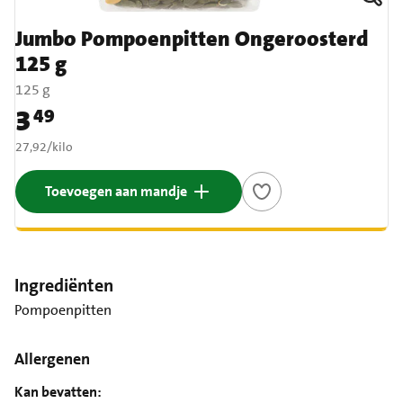
Jumbo Pompoenpitten Ongeroosterd
125 g
125 g
3
49
Prijs: € 3,49
€ 27,92 per kilo
27,92
/
kilo
Toevoegen aan mandje
Ingrediënten
Pompoenpitten
Allergenen
Kan bevatten: