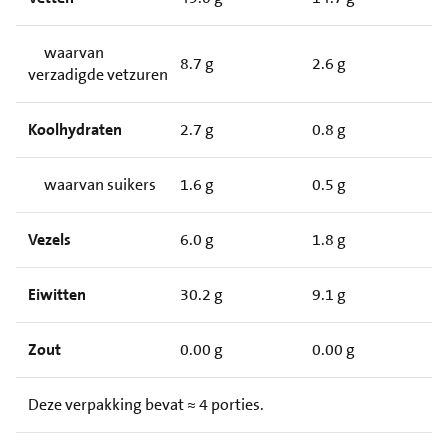
waarvan
8.7 g
2.6 g
verzadigde vetzuren
Koolhydraten
2.7 g
0.8 g
waarvan suikers
1.6 g
0.5 g
Vezels
6.0 g
1.8 g
Eiwitten
30.2 g
9.1 g
Zout
0.00 g
0.00 g
Deze verpakking bevat ≈ 4 porties.