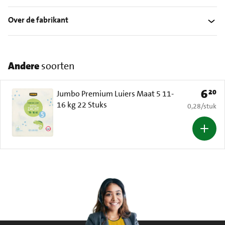
Over de fabrikant
Andere
soorten
6
20
Prijs: 
Jumbo Premium Luiers Maat 5 11-
16 kg 22 Stuks
€ 0,28 per s
0,28
/
stuk