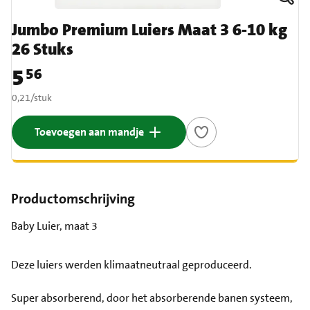
Jumbo Premium Luiers Maat 3 6-10 kg
26 Stuks
5
56
Prijs: € 5,56
€ 0,21 per stuk
0,21
/
stuk
Toevoegen aan mandje
Productomschrijving
Baby Luier, maat 3
Deze luiers werden klimaatneutraal geproduceerd.
Super absorberend, door het absorberende banen systeem,