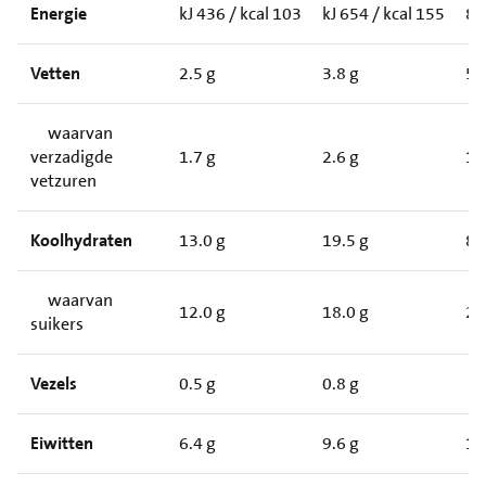
Energie
kJ 436 / kcal 103
kJ 654 / kcal 155
8
Vetten
2.5 g
3.8 g
5
waarvan
verzadigde
1.7 g
2.6 g
1
vetzuren
Koolhydraten
13.0 g
19.5 g
8
waarvan
12.0 g
18.0 g
2
suikers
Vezels
0.5 g
0.8 g
Eiwitten
6.4 g
9.6 g
1