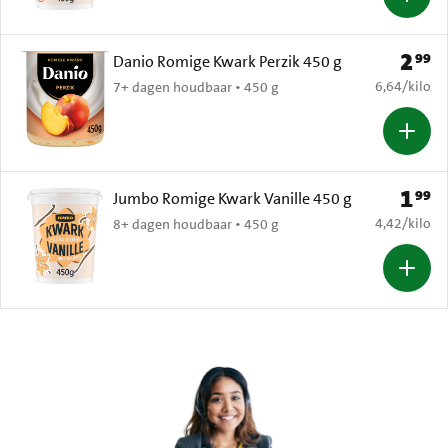
2
99
Prijs: 
Danio Romige Kwark Perzik 450 g
€ 6,64 per k
6,64
/
kilo
7+ dagen houdbaar • 450 g
1
99
Prijs: 
Jumbo Romige Kwark Vanille 450 g
€ 4,42 per k
4,42
/
kilo
8+ dagen houdbaar • 450 g