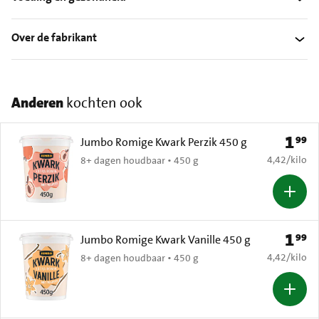
Over de fabrikant
Anderen
kochten ook
1
99
Prijs: 
Jumbo Romige Kwark Perzik 450 g
€ 4,42 per k
4,42
/
kilo
8+ dagen houdbaar • 450 g
1
99
Prijs: 
Jumbo Romige Kwark Vanille 450 g
€ 4,42 per k
4,42
/
kilo
8+ dagen houdbaar • 450 g