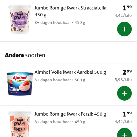
1
99
Prijs: 
Jumbo Romige Kwark Stracciatella
450 g
€ 4,42 per k
4,42
/
kilo
8+ dagen houdbaar • 450 g
Andere
soorten
2
99
Prijs: 
Almhof Volle Kwark Aardbei 500 g
€ 5,98 per k
5,98
/
kilo
5+ dagen houdbaar • 500 g
1
99
Prijs: 
Jumbo Romige Kwark Perzik 450 g
€ 4,42 per k
4,42
/
kilo
8+ dagen houdbaar • 450 g