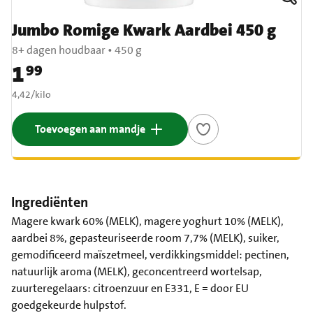
Jumbo Romige Kwark Aardbei 450 g
8+ dagen houdbaar
•
450 g
1
99
Prijs: € 1,99
€ 4,42 per kilo
4,42
/
kilo
Toevoegen aan mandje
Ingrediënten
Magere kwark 60% (MELK), magere yoghurt 10% (MELK),
aardbei 8%, gepasteuriseerde room 7,7% (MELK), suiker,
gemodificeerd maïszetmeel, verdikkingsmiddel: pectinen,
natuurlijk aroma (MELK), geconcentreerd wortelsap,
zuurteregelaars: citroenzuur en E331, E = door EU
goedgekeurde hulpstof.