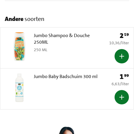
Andere
soorten
2
59
Prijs: 
Jumbo Shampoo & Douche
250ML
€ 10,36 per li
10,36
/
liter
250 ML
1
99
Prijs: 
Jumbo Baby Badschuim 300 ml
€ 6,63 per li
6,63
/
liter