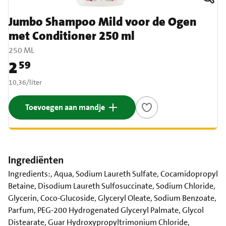
Jumbo Shampoo Mild voor de Ogen
met Conditioner 250 ml
250 ML
2
59
Prijs: € 2,59
€ 10,36 per liter
10,36
/
liter
Toevoegen aan mandje
Ingrediënten
Ingredients:, Aqua, Sodium Laureth Sulfate, Cocamidopropyl
Betaine, Disodium Laureth Sulfosuccinate, Sodium Chloride,
Glycerin, Coco-Glucoside, Glyceryl Oleate, Sodium Benzoate,
Parfum, PEG-200 Hydrogenated Glyceryl Palmate, Glycol
Distearate, Guar Hydroxypropyltrimonium Chloride,