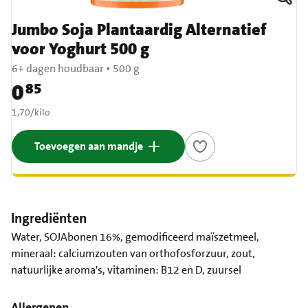
Jumbo Soja Plantaardig Alternatief
voor Yoghurt 500 g
6+ dagen houdbaar
•
500 g
0
85
Prijs: € 0,85
€ 1,70 per kilo
1,70
/
kilo
Toevoegen aan mandje
Ingrediënten
Water, SOJAbonen 16%, gemodificeerd maïszetmeel,
mineraal: calciumzouten van orthofosforzuur, zout,
natuurlijke aroma's, vitaminen: B12 en D, zuursel
Allergenen