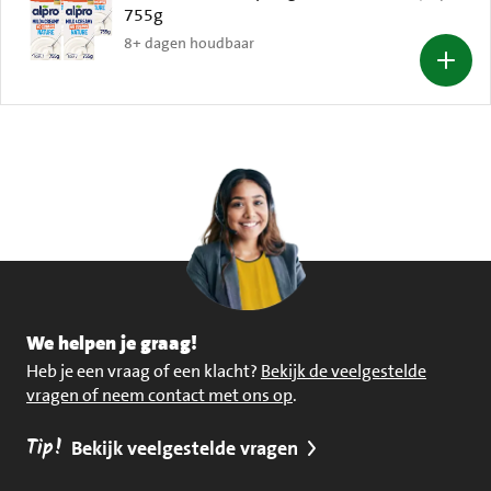
755g
8+ dagen houdbaar
We helpen je graag!
Heb je een vraag of een klacht?
Bekijk de veelgestelde
vragen of neem contact met ons op
.
Tip!
Bekijk veelgestelde vragen