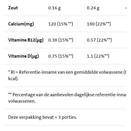
Zout
0.16 g
0.24 g
4
Calcium(mg)
120 (15% **)
180 (22%**)
Vitamine B12(µg)
0.38 (15%**)
0.57 (22%**)
Vitamine D(µg)
0.75 (15%**)
1.1 (22%**)
* RI = Referentie-inname van een gemiddelde volwassene (8.
kcal).
** Percentage van de aanbevolen dagelijkse referentie-innam
volwassenen.
Deze verpakking bevat ≈ 3 porties.