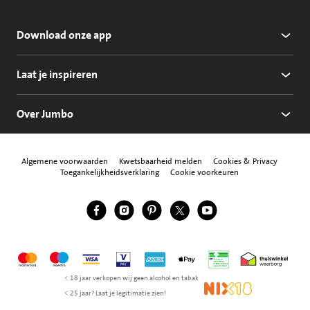
Download onze app
Laat je inspireren
Over Jumbo
Algemene voorwaarden
Kwetsbaarheid melden
Cookies & Privacy
Toegankelijkheidsverklaring
Cookie voorkeuren
Jumbo Facebook
Jumbo Instagram
Jumbo Pinterest
Jumbo Twitter
Jumbo YouTube
Volg ons
Mastercard
Maestro
Visa
Vpay
American Express
Apple Pay
Aanbiedersmedicijne
Thuiswinkel w
< 18 jaar verkopen wij geen alcohol en tabak
NIX18
< 25 jaar? Laat je legitimatie zien!