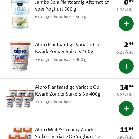
0
99
Prijs: 
Jumbo Soja Plantaardig Alternatief
voor Yoghurt 500 g
€ 1,98 per k
1,98
/
kilo
6+ dagen houdbaar • 500 g
2
49
Prijs: 
Alpro Plantaardige Variatie Op
Kwark Zonder Suikers 400g
€ 6,23 per k
6,23
/
kilo
7+ dagen houdbaar • 400 g
14
94
Prijs: € 
Alpro Plantaardige Variatie Op
Kwark Zonder Suikers 6 x 400g
€ 6,23 per k
6,23
/
kilo
7+ dagen houdbaar
11
96
Prijs: € 
Alpro Mild & Creamy Zonder
Suikers Variatie Op Yoghurt 4 x
€ 3,96 per k
3,96
/
kilo