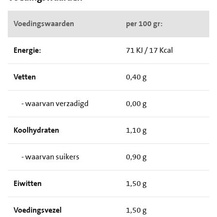
Voedingswaarden
per 100 gr:
Energie:
71 KJ / 17 Kcal
Vetten
0,40 g
- waarvan verzadigd
0,00 g
Koolhydraten
1,10 g
- waarvan suikers
0,90 g
Eiwitten
1,50 g
Voedingsvezel
1,50 g