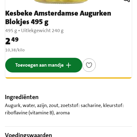
Kesbeke Amsterdamse Augurken
Blokjes 495 g
495 g
•
Uitlekgewicht 240 g
2
49
Prijs: € 2,49
€ 10,38 per kilo
10,38
/
kilo
Toevoegen aan mandje
Ingrediënten
Augurk, water, azijn, zout, zoetstof: sacharine, kleurstof:
riboflavine (vitamine B), aroma
Voedingswaarden