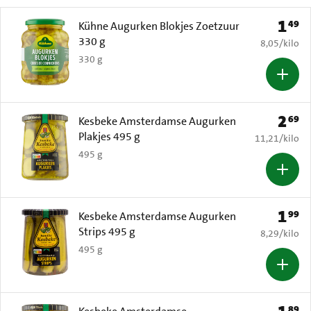
1
49
Prijs: 
Kühne Augurken Blokjes Zoetzuur
330 g
€ 8,05 per k
8,05
/
kilo
330 g
2
69
Prijs: 
Kesbeke Amsterdamse Augurken
Plakjes 495 g
€ 11,21 per k
11,21
/
kilo
495 g
1
99
Prijs: 
Kesbeke Amsterdamse Augurken
Strips 495 g
€ 8,29 per k
8,29
/
kilo
495 g
89
Prijs: 