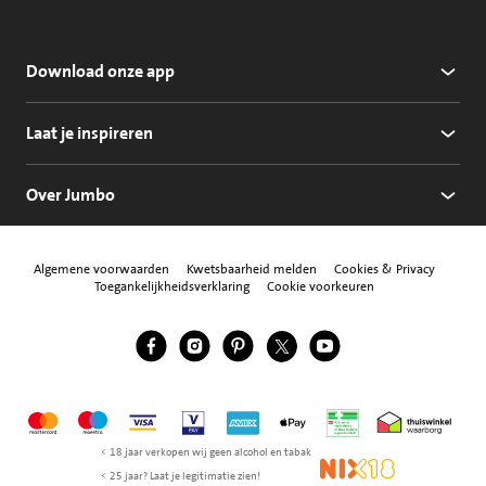
Download onze app
Laat je inspireren
Over Jumbo
Algemene voorwaarden
Kwetsbaarheid melden
Cookies & Privacy
Toegankelijkheidsverklaring
Cookie voorkeuren
Jumbo Facebook
Jumbo Instagram
Jumbo Pinterest
Jumbo Twitter
Jumbo YouTube
Volg ons
Mastercard
Maestro
Visa
Vpay
American Express
Apple Pay
Aanbiedersmedicijne
Thuiswinkel w
< 18 jaar verkopen wij geen alcohol en tabak
NIX18
< 25 jaar? Laat je legitimatie zien!