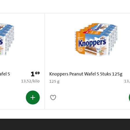
1
69
Prijs: € 1,69
fel 5
Knoppers Peanut Wafel 5 Stuks 125g
€ 13,52 per kilo
€ 1
13,52
/
kilo
13
125 g