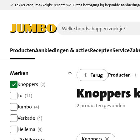
Lekker eten, makkelijke recepten
Gratis bezorging bij bepaalde aanbieding
Ga naar zoeken
Ga naar hoofdinhoud
Producten
Aanbiedingen & acties
Recepten
Service
Zake
Filters
2 producten gevonden.
Merken
Producten
Terug
Knoppers
(2)
Knoppers 
resultaten
Lu
(11)
resultaten
2 producten gevonden
Jumbo
(4)
resultaten
Verkade
(4)
resultaten
Hellema
(3)
resultaten
Knoppers