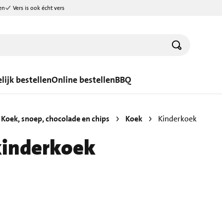
en
Vers is ook écht vers
lijk bestellen
Online bestellen
BBQ
Koek, snoep, chocolade en chips
Koek
Kinderkoek
kinderkoek