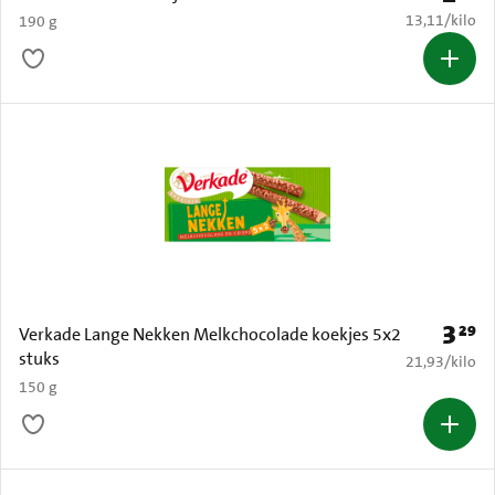
€ 13,11 per k
13,11
/
kilo
190 g
3
29
Prijs: 
Verkade Lange Nekken Melkchocolade koekjes 5x2
stuks
€ 21,93 per k
21,93
/
kilo
150 g