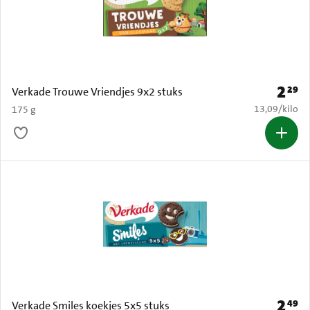
2
29
Prijs: 
Verkade Trouwe Vriendjes 9x2 stuks
€ 13,09 per k
13,09
/
kilo
175 g
2
49
Prijs: 
Verkade Smiles koekjes 5x5 stuks