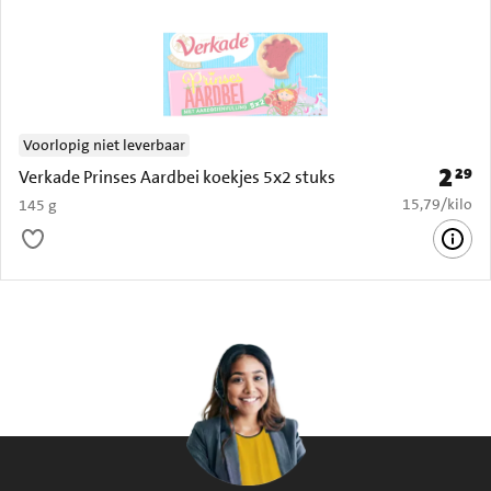
Voorlopig niet leverbaar
2
29
Prijs: 
Verkade Prinses Aardbei koekjes 5x2 stuks
€ 15,79 per k
15,79
/
kilo
145 g