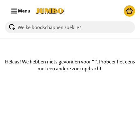
Ga naar zoeken
Ga naar hoofdinhoud
Menu
Helaas! We hebben niets gevonden voor
“”
.
Probeer het eens
met een andere zoekopdracht.