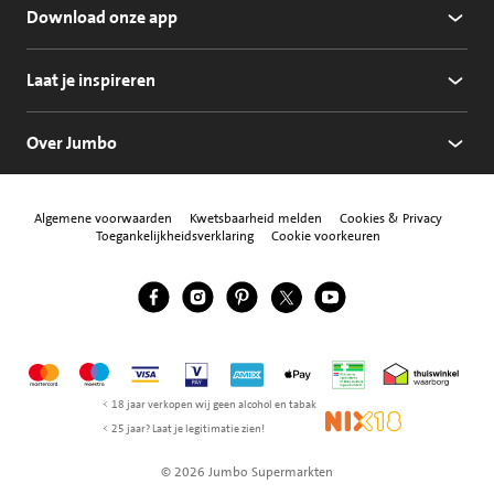
Download onze app
Laat je inspireren
Over Jumbo
Algemene voorwaarden
Kwetsbaarheid melden
Cookies & Privacy
Toegankelijkheidsverklaring
Cookie voorkeuren
Jumbo Facebook
Jumbo Instagram
Jumbo Pinterest
Jumbo Twitter
Jumbo YouTube
Volg ons
Mastercard
Maestro
Visa
Vpay
American Express
Apple Pay
Aanbiedersmedicijne
Thuiswinkel w
< 18 jaar verkopen wij geen alcohol en tabak
NIX18
< 25 jaar? Laat je legitimatie zien!
© 2026 Jumbo Supermarkten