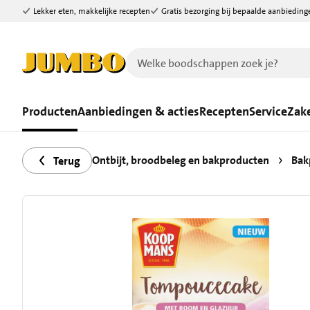
Lekker eten, makkelijke recepten
Gratis bezorging bij bepaalde aanbieding
Ga naar zoeken
Ga naar hoofdinhoud
Producten
Aanbiedingen & acties
Recepten
Service
Zake
Ontbijt, broodbeleg en bakproducten
Bak
Terug