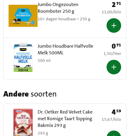
2
75
Prijs: € 2,75
Jumbo Ongezouten
Roomboter 250 g
€ 11,00 per kilo
11,00
/
kilo
10+ dagen houdbaar • 250 g
0
75
Prijs: € 0,75
Jumbo Houdbare Halfvolle
Melk 500ML
€ 1,50 per liter
1,50
/
liter
500 ml
Andere
soorten
4
59
Prijs: € 4,59
Dr. Oetker Red Velvet Cake
met Romige Taart Topping
€ 15,67 per kilo
15,67
/
kilo
Bakmix 293 g
293 g