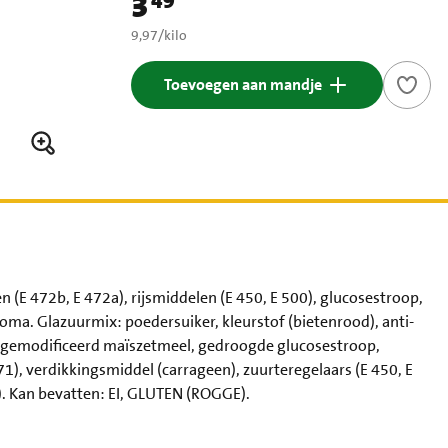
3
49
Prijs: € 3,49
€ 9,97 per kilo
9,97
/
kilo
Toevoegen aan mandje
 472b, E 472a), rijsmiddelen (E 450, E 500), glucosestroop,
. Glazuurmix: poedersuiker, kleurstof (bietenrood), anti-
, gemodificeerd maïszetmeel, gedroogde glucosestroop,
71), verdikkingsmiddel (carrageen), zuurteregelaars (E 450, E
). Kan bevatten: EI, GLUTEN (ROGGE).