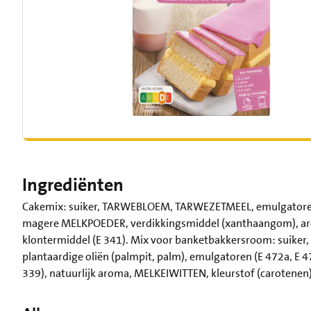
Ingrediënten
Cakemix: suiker, TARWEBLOEM, TARWEZETMEEL, emulgatoren (E
magere MELKPOEDER, verdikkingsmiddel (xanthaangom), aroma
klontermiddel (E 341). Mix voor banketbakkersroom: suiker
plantaardige oliën (palmpit, palm), emulgatoren (E 472a, E 4
339), natuurlijk aroma, MELKEIWITTEN, kleurstof (carotenen