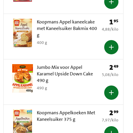
1
95
Prijs: € 1,95
Koopmans Appel kaneelcake
met Kaneelsuiker Bakmix 400
€ 4,88 per kilo
4,88
/
kilo
g
400 g
2
49
Prijs: € 2,49
Jumbo Mix voor Appel
Karamel Upside Down Cake
€ 5,08 per kilo
5,08
/
kilo
490 g
490 g
2
99
Prijs: € 2,99
Koopmans Appelkoeken Met
Kaneelsuiker 375 g
€ 7,97 per kilo
7,97
/
kilo