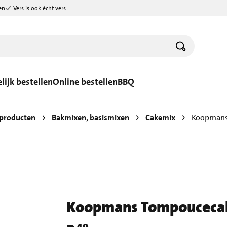
en
Vers is ook écht vers
lijk bestellen
Online bestellen
BBQ
producten
Bakmixen, basismixen
Cakemix
Koopmans
Koopmans Tompoucecak