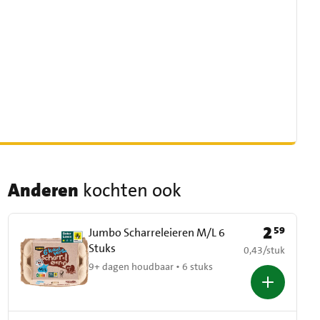
Anderen
kochten ook
2
59
Prijs: € 2,59
Jumbo Scharreleieren M/L 6
Stuks
€ 0,43 per stuk
0,43
/
stuk
9+ dagen houdbaar • 6 stuks