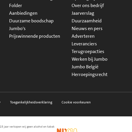
Folder
Over ons bedrijf
Aanbiedingen
Jaarverslag
Duurzame boodschap
Duurzaamheid
Jumbo's
Nieuws en pers
Prijswinnende producten
Adverteren
Leveranciers
Terugroepacties
Werken bij Jumbo
Jumbo België
Herroepingsrecht
y
Toegankelijkheidsverklaring
Cookie voorkeuren
18 jaar verkopen wij geen alcohol en tabak
en.nl
waarborg
NIX18