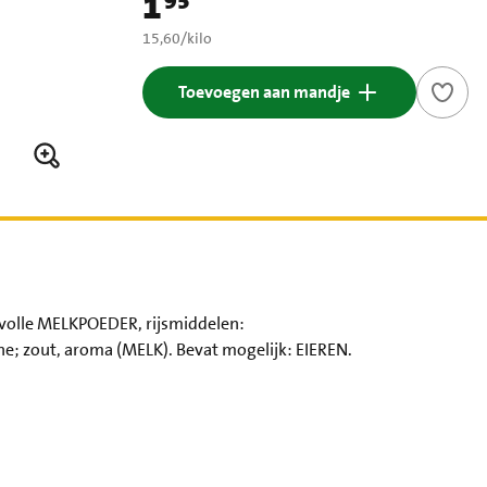
1
95
Prijs: € 1,95
€ 15,60 per kilo
15,60
/
kilo
Toevoegen aan mandje
 volle MELKPOEDER, rijsmiddelen:
; zout, aroma (MELK). Bevat mogelijk: EIEREN.