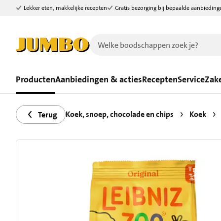
Lekker eten, makkelijke recepten
Gratis bezorging bij bepaalde aanbieding
Ga naar zoeken
Ga naar hoofdinhoud
Producten
Aanbiedingen & acties
Recepten
Service
Zake
Koek, snoep, chocolade en chips
Koek
Terug