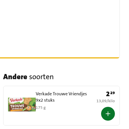
Andere
soorten
2
29
Prijs: € 2,29
Verkade Trouwe Vriendjes
9x2 stuks
€ 13,09 per kilo
13,09
/
kilo
175 g