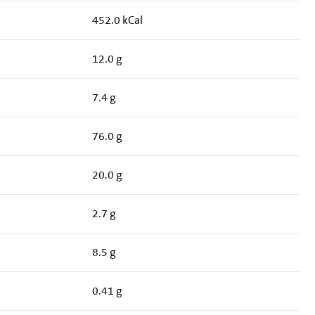
452.0 kCal
12.0 g
7.4 g
76.0 g
20.0 g
2.7 g
8.5 g
0.41 g