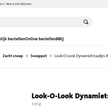
en
Vers is ook écht vers
lijk bestellen
Online bestellen
BBQ
Zacht snoep
Snoeppot
Look-O-Look Dynamietstaafjes 
Look-O-Look Dynamiets
110 g