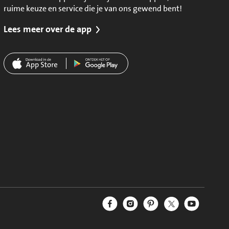
ruime keuze en service die je van ons gewend bent!
Lees meer over de app
Jumbo Facebook
Jumbo Instagram
Jumbo Pinterest
Jumbo Twitter
Jumbo YouT
Volg ons