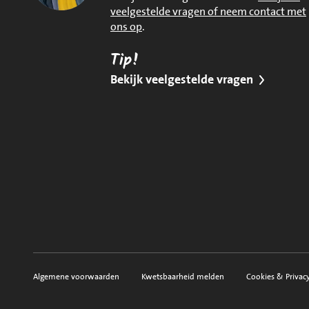
veelgestelde vragen of neem contact met
ons op
.
Tip!
Bekijk veelgestelde vragen
Algemene voorwaarden
Kwetsbaarheid melden
Cookies & Privac
Voorwaarden, privacy en sitemap