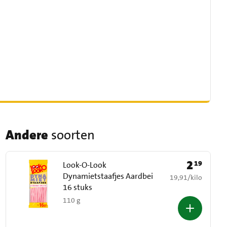
Andere
soorten
2
19
Prijs: € 2,19
Look-O-Look
Dynamietstaafjes Aardbei
€ 19,91 per kilo
19,91
/
kilo
16 stuks
110 g