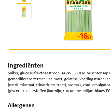
Ingrediënten
Suiker, glucose-fructosestroop, TARWEBLOEM, vruchtensap van
gemodificeerd zetmeel, palmvet, gelatine, voedingszuren (ap
(natriumlactaat, trinatriumcitraat), aroma's, zout, emulgat
(glycerol), kleurstoffen (karmijn, curcumine, briljantblauw F
Allergenen