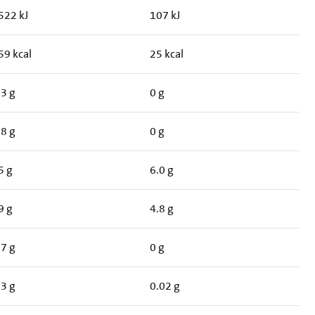
522 kJ
107 kJ
59 kcal
25 kcal
.3 g
0 g
.8 g
0 g
5 g
6.0 g
9 g
4.8 g
.7 g
0 g
.3 g
0.02 g