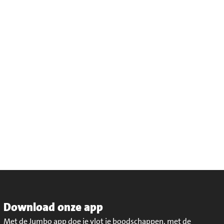
Download onze app
Met de Jumbo app doe je vlot je boodschappen, met de