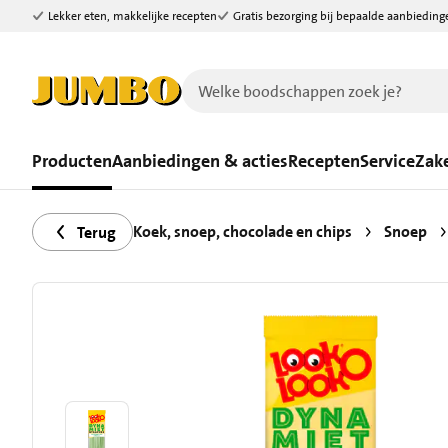
Lekker eten, makkelijke recepten
Gratis bezorging bij bepaalde aanbieding
Ga naar zoeken
Ga naar hoofdinhoud
Producten
Aanbiedingen & acties
Recepten
Service
Zake
Koek, snoep, chocolade en chips
Snoep
Terug