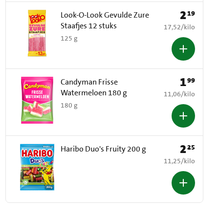
2
19
Prijs: € 2,19
Look-O-Look Gevulde Zure
Staafjes 12 stuks
€ 17,52 per kilo
17,52
/
kilo
125 g
1
99
Prijs: € 1,99
Candyman Frisse
Watermeloen 180 g
€ 11,06 per kilo
11,06
/
kilo
180 g
2
25
Prijs: € 2,25
Haribo Duo's Fruity 200 g
€ 11,25 per kilo
11,25
/
kilo