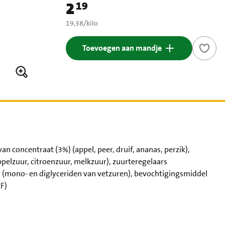
2
19
Prijs: € 2,19
€ 19,38 per kilo
19,38
/
kilo
Toevoegen aan mandje
 concentraat (3%) (appel, peer, druif, ananas, perzik),
pelzuur, citroenzuur, melkzuur), zuurteregelaars
or (mono- en diglyceriden van vetzuren), bevochtigingsmiddel
CF)