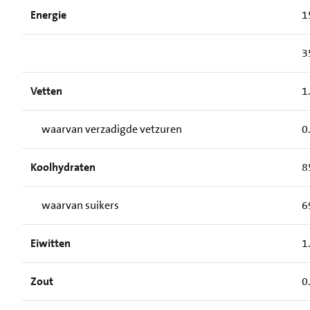
Energie
1
3
Vetten
1
waarvan verzadigde vetzuren
0
Koolhydraten
8
waarvan suikers
6
Eiwitten
1
Zout
0