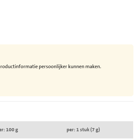
e productinformatie persoonlijker kunnen maken.
er: 100 g
per: 1 stuk (7 g)