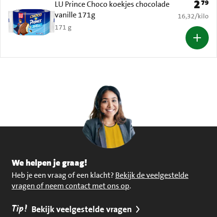
2
79
Prijs: 
LU Prince Choco koekjes chocolade
vanille 171g
€ 16,32 per k
16,32
/
kilo
171 g
We helpen je graag!
Heb je een vraag of een klacht?
Bekijk de veelgestelde
vragen of neem contact met ons op
.
Tip!
Bekijk veelgestelde vragen