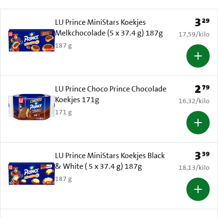
3
29
Prijs: 
LU Prince MiniStars Koekjes
Melkchocolade (5 x 37.4 g) 187g
€ 17,59 per k
17,59
/
kilo
187 g
2
79
Prijs: 
LU Prince Choco Prince Chocolade
Koekjes 171g
€ 16,32 per k
16,32
/
kilo
171 g
3
39
Prijs: 
LU Prince MiniStars Koekjes Black
& White ( 5 x 37.4 g) 187g
€ 18,13 per k
18,13
/
kilo
187 g