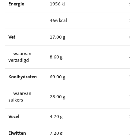
Energie
1956 kJ
97
466 kcal
23
Vet
17.00 g
8.
waarvan
8.60 g
4.
verzadigd
Koolhydraten
69.00 g
34
waarvan
28.00 g
14
suikers
Vezel
4.70 g
2.
Eiwitten
7.20 g
3.