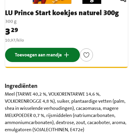
LU Prince Start koekjes naturel 300g
300 g
3
29
Prijs: € 3,29
€ 10,97 per kilo
10,97
/
kilo
Toevoegen aan mandje
Ingrediënten
Meel (TARWE 40,2 %, VOLKORENTARWE 14,6 %,
VOLKORENROGGE 4,8 %), suiker, plantaardige vetten (palm,
shea in wisselende verhoudingen), cacaomassa, magere
MELKPOEDER 0,7 %, rijsmiddelen (natriumcarbonaten,
ammoniumcarbonaten), dextrose, zout, cacaoboter, aroma,
emulgatoren (SOJALECITHINEN, E472e)