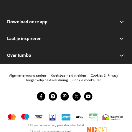
Download onze app
Laat je inspireren
Over Jumbo
Algemene voorwaarden
Kwetsbaarheid melden
Cookies & Privacy
Toegankelijkheidsverklaring
Cookie voorkeuren
Jumbo Facebook
Jumbo Instagram
Jumbo Pinterest
Jumbo Twitter
Jumbo YouTube
Volg ons
Mastercard
Maestro
Visa
Vpay
American Express
Apple Pay
Aanbiedersmedicijne
Thuiswinkel w
< 18 jaar verkopen wij geen alcohol en tabak
NIX18
< 25 jaar? Laat je legitimatie zien!