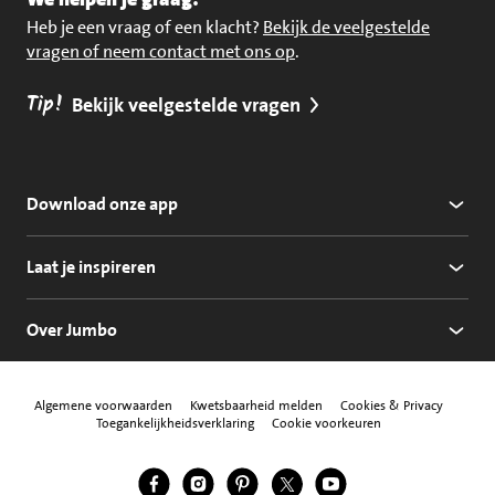
Heb je een vraag of een klacht?
Bekijk de veelgestelde
vragen of neem contact met ons op
.
Tip!
Bekijk veelgestelde vragen
Download onze app
Laat je inspireren
Over Jumbo
Algemene voorwaarden
Kwetsbaarheid melden
Cookies & Privacy
Toegankelijkheidsverklaring
Cookie voorkeuren
Jumbo Facebook
Jumbo Instagram
Jumbo Pinterest
Jumbo Twitter
Jumbo YouTube
Volg ons