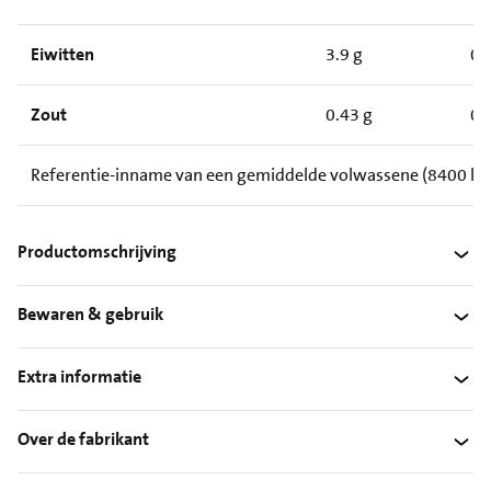
Eiwitten
3.9 g
0.
Zout
0.43 g
0.
Referentie-inname van een gemiddelde volwassene (8400 kJ/
Productomschrijving
Bewaren & gebruik
Extra informatie
Over de fabrikant