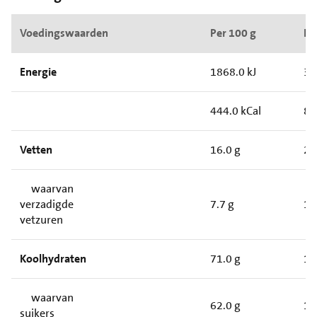
Voedingswaarden
Per 100 g
Pe
Energie
1868.0 kJ
33
444.0 kCal
80
Vetten
16.0 g
2.
waarvan
verzadigde
7.7 g
1.
vetzuren
Koolhydraten
71.0 g
13
waarvan
62.0 g
11
suikers