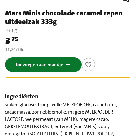
Mars Minis chocolade caramel repen
uitdeelzak 333g
333 g
3
75
Prijs: € 3,75
€ 11,26 per kilo
11,26
/
kilo
Toevoegen aan mandje
Ingrediënten
suiker, glucosestroop, volle MELKPOEDER, cacaoboter,
cacaomassa, zonnebloemolie, magere MELKPOEDER,
LACTOSE, weipermeaat (van MELK), magere cacao,
GERSTEMOUTEXTRACT, botervet (van MELK), zout,
emulgator (SOJALECITHINE), KIPPENEI-EIWITPOEDER,