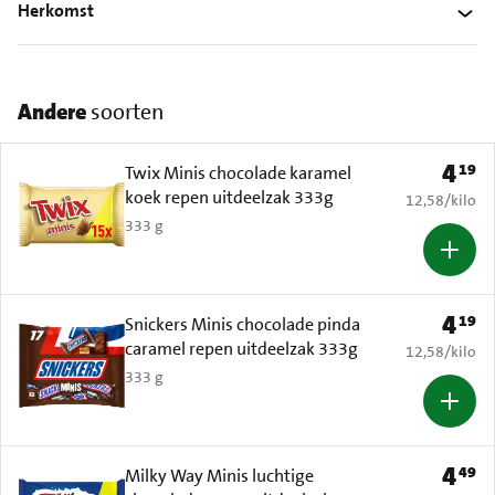
Herkomst
Andere
soorten
4
19
Prijs: 
Twix Minis chocolade karamel
koek repen uitdeelzak 333g
€ 12,58 per k
12,58
/
kilo
333 g
4
19
Prijs: 
Snickers Minis chocolade pinda
caramel repen uitdeelzak 333g
€ 12,58 per k
12,58
/
kilo
333 g
4
49
Prijs: 
Milky Way Minis luchtige