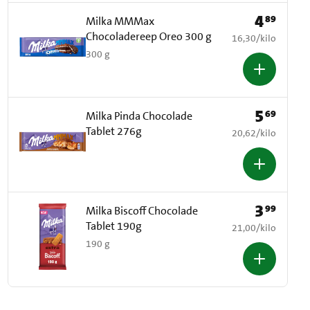
4
89
Prijs: € 4,89
Milka MMMax
Chocoladereep Oreo 300 g
€ 16,30 per kilo
16,30
/
kilo
300 g
5
69
Prijs: € 5,69
Milka Pinda Chocolade
Tablet 276g
€ 20,62 per kilo
20,62
/
kilo
3
99
Prijs: € 3,99
Milka Biscoff Chocolade
Tablet 190g
€ 21,00 per kilo
21,00
/
kilo
190 g