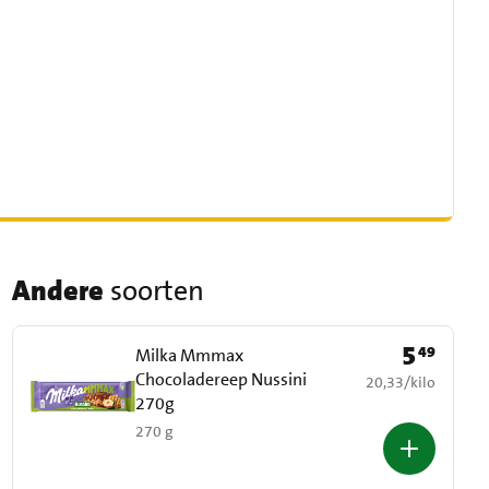
Andere
soorten
5
49
Prijs: € 5,49
Milka Mmmax
Chocoladereep Nussini
€ 20,33 per kilo
20,33
/
kilo
270g
270 g