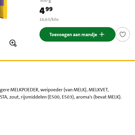
300 g
4
99
Prijs: € 4,99
€ 16,63 per kilo
16,63
/
kilo
Toevoegen aan mandje
agere MELKPOEDER, weipoeder (van MELK), MELKVET,
, zout, rijsmiddelen (E500, E503), aroma's (bevat MELK).