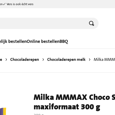
en
Vers is ook écht vers
lijk bestellen
Online bestellen
BBQ
e
Chocoladerepen
Chocoladerepen melk
Milka MMMA
Milka MMMAX Choco S
maxiformaat 300 g