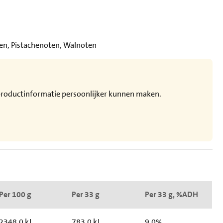
en, Pistachenoten, Walnoten
e productinformatie persoonlijker kunnen maken.
Per 100 g
Per 33 g
Per 33 g, %ADH
2348.0 kJ
783.0 kJ
9.0%