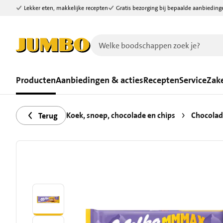
Lekker eten, makkelijke recepten
Gratis bezorging bij bepaalde aanbieding
Ga naar zoeken
Ga naar hoofdinhoud
Producten
Aanbiedingen & acties
Recepten
Service
Zake
Koek, snoep, chocolade en chips
Chocolad
Terug