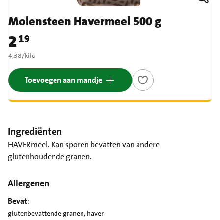
Molensteen Havermeel 500 g
2
19
Prijs: € 2,19
€ 4,38 per kilo
4,38
/
kilo
Toevoegen aan mandje
Ingrediënten
HAVERmeel. Kan sporen bevatten van andere
glutenhoudende granen.
Allergenen
Bevat:
glutenbevattende granen, haver