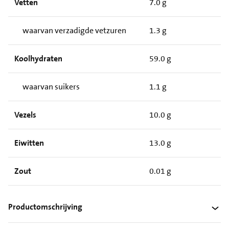
Vetten
7.0 g
waarvan verzadigde vetzuren
1.3 g
Koolhydraten
59.0 g
waarvan suikers
1.1 g
Vezels
10.0 g
Eiwitten
13.0 g
Zout
0.01 g
Productomschrijving