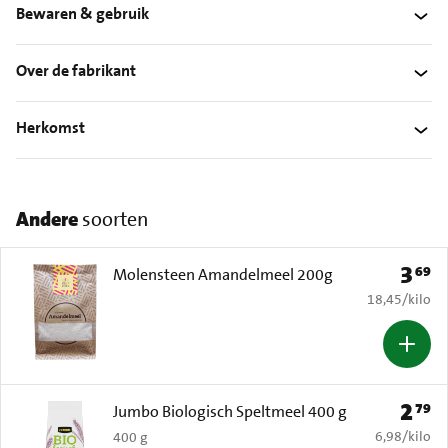
Bewaren & gebruik
Over de fabrikant
Herkomst
Andere
soorten
3
69
Prijs: 
Molensteen Amandelmeel 200g
€ 18,45 per k
18,45
/
kilo
2
79
Prijs: 
Jumbo Biologisch Speltmeel 400 g
€ 6,98 per k
6,98
/
kilo
400 g