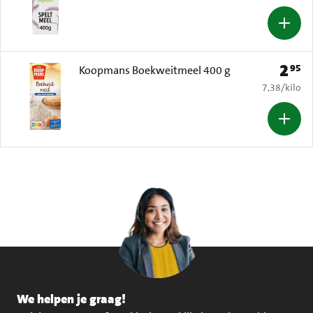
2
95
Prijs: 
Koopmans Boekweitmeel 400 g
€ 7,38 per k
7,38
/
kilo
We helpen je graag!