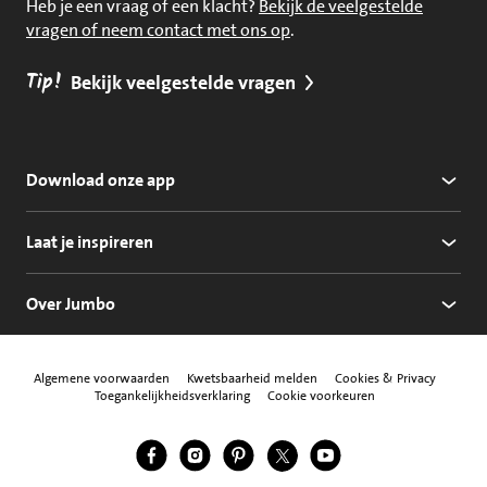
Heb je een vraag of een klacht?
Bekijk de veelgestelde
vragen of neem contact met ons op
.
Tip!
Bekijk veelgestelde vragen
Download onze app
Laat je inspireren
Over Jumbo
Algemene voorwaarden
Kwetsbaarheid melden
Cookies & Privacy
Toegankelijkheidsverklaring
Cookie voorkeuren
Jumbo Facebook
Jumbo Instagram
Jumbo Pinterest
Jumbo Twitter
Jumbo YouTube
Volg ons