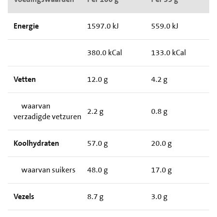
Energie
1597.0 kJ
559.0 kJ
380.0 kCal
133.0 kCal
Vetten
12.0 g
4.2 g
waarvan
2.2 g
0.8 g
verzadigde vetzuren
Koolhydraten
57.0 g
20.0 g
waarvan suikers
48.0 g
17.0 g
Vezels
8.7 g
3.0 g