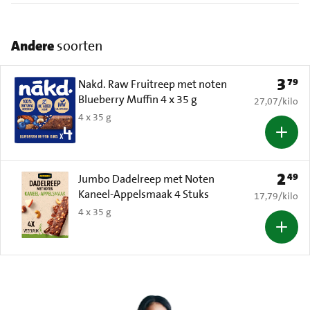
Andere
soorten
3
79
Prijs: 
Nakd. Raw Fruitreep met noten
Blueberry Muffin 4 x 35 g
€ 27,07 per k
27,07
/
kilo
4 x 35 g
2
49
Prijs: 
Jumbo Dadelreep met Noten
Kaneel-Appelsmaak 4 Stuks
€ 17,79 per k
17,79
/
kilo
4 x 35 g