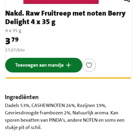
Nakd. Raw Fruitreep met noten Berry
Delight 4 x 35 g
4 x 35 g
3
79
Prijs: € 3,79
€ 27,07 per kilo
27,07
/
kilo
Toevoegen aan mandje
Ingrediënten
Dadels 53%, CASHEWNOTEN 26%, Rozijnen 19%,
Gevriesdroogde frambozen 2%, Natuurlijk aroma. Kan
sporen bevatten van PINDA's, andere NOTEN en soms een
stukje pit of schil.