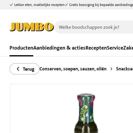
Lekker eten, makkelijke recepten
Gratis bezorging bij bepaalde aanbieding
Ga naar zoeken
Ga naar hoofdinhoud
Producten
Aanbiedingen & acties
Recepten
Service
Zake
Conserven, soepen, sauzen, oliën
Snacksa
Terug