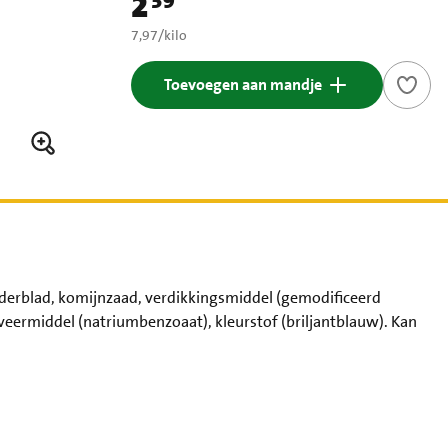
2
39
Prijs: € 2,39
€ 7,97 per kilo
7,97
/
kilo
Toevoegen aan mandje
ianderblad, komijnzaad, verdikkingsmiddel (gemodificeerd
ermiddel (natriumbenzoaat), kleurstof (briljantblauw). Kan