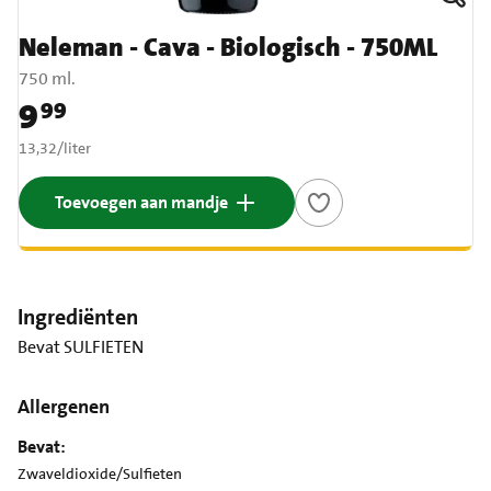
Neleman - Cava - Biologisch - 750ML
750 ml.
9
99
Prijs: € 9,99
€ 13,32 per liter
13,32
/
liter
Toevoegen aan mandje
Ingrediënten
Bevat SULFIETEN
Allergenen
Bevat:
Zwaveldioxide/Sulfieten