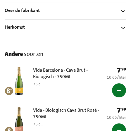
Over de fabrikant
Herkomst
Andere
soorten
7
99
Prijs: 
Vida Barcelona - Cava Brut -
Biologisch - 750ML
€ 10,65 per li
10,65
/
liter
75 cl
7
99
Prijs: 
Vida - Biologisch Cava Brut Rosé -
750ML
€ 10,65 per li
10,65
/
liter
75 cl.