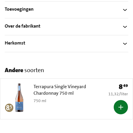
Toevoegingen
Over de fabrikant
Herkomst
Andere
soorten
8
49
Prijs: 
Terrapura Single Vineyard
Chardonnay 750 ml
€ 11,32 per li
11,32
/
liter
750 ml