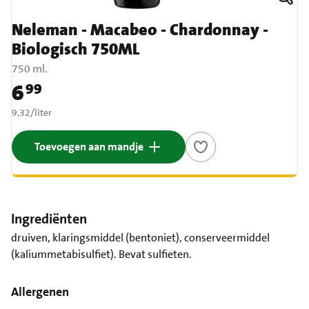
Neleman - Macabeo - Chardonnay -
Biologisch 750ML
750 ml.
6
99
Prijs: € 6,99
€ 9,32 per liter
9,32
/
liter
Toevoegen aan mandje
Ingrediënten
druiven, klaringsmiddel (bentoniet), conserveermiddel
(kaliummetabisulfiet). Bevat sulfieten.
Allergenen