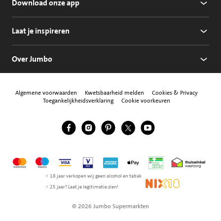
Download onze app
Laat je inspireren
Over Jumbo
Algemene voorwaarden
Kwetsbaarheid melden
Cookies & Privacy
Toegankelijkheidsverklaring
Cookie voorkeuren
Jumbo Facebook
Jumbo Instagram
Jumbo Pinterest
Jumbo Twitter
Jumbo YouTube
Volg ons
Mastercard
Maestro
Visa
Vpay
American Express
Apple Pay
Aanbiedersmedicijne
Thuiswinkel w
< 18 jaar verkopen wij geen alcohol en tabak
NIX18
< 25 jaar? Laat je legitimatie zien!
© 2026 Jumbo Supermarkten