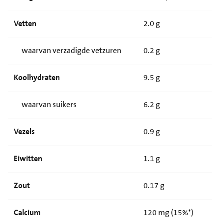
Vetten
2.0 g
waarvan verzadigde vetzuren
0.2 g
Koolhydraten
9.5 g
waarvan suikers
6.2 g
Vezels
0.9 g
Eiwitten
1.1 g
Zout
0.17 g
Calcium
120 mg (15%*)