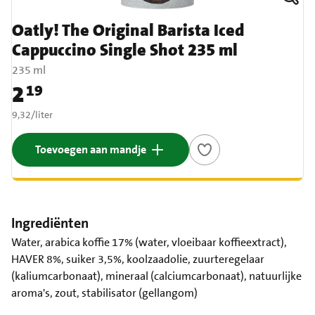
Oatly! The Original Barista Iced
Cappuccino Single Shot 235 ml
235 ml
2
19
Prijs: € 2,19
€ 9,32 per liter
9,32
/
liter
Toevoegen aan mandje
Ingrediënten
Water, arabica koffie 17% (water, vloeibaar koffieextract),
HAVER 8%, suiker 3,5%, koolzaadolie, zuurteregelaar
(kaliumcarbonaat), mineraal (calciumcarbonaat), natuurlijke
aroma's, zout, stabilisator (gellangom)