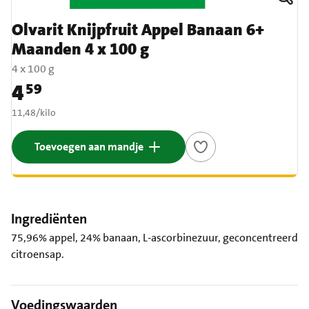
Olvarit Knijpfruit Appel Banaan 6+
Maanden 4 x 100 g
4 x 100 g
4
59
Prijs: € 4,59
€ 11,48 per kilo
11,48
/
kilo
Toevoegen aan mandje
Ingrediënten
75,96% appel, 24% banaan, L-ascorbinezuur, geconcentreerd
citroensap.
Voedingswaarden