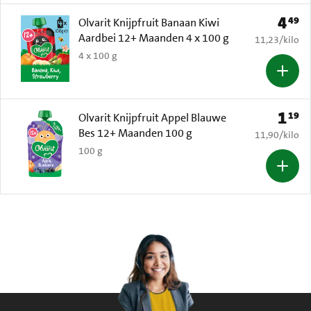
4
49
Prijs: 
Olvarit Knijpfruit Banaan Kiwi
Aardbei 12+ Maanden 4 x 100 g
€ 11,23 per k
11,23
/
kilo
4 x 100 g
1
19
Prijs: 
Olvarit Knijpfruit Appel Blauwe
Bes 12+ Maanden 100 g
€ 11,90 per k
11,90
/
kilo
100 g