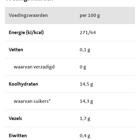
Voedingswaarden
per 100 g
Energie (kJ/kcal)
271/64
Vetten
0,1 g
waarvan verzadigd
0 g
Koolhydraten
14,5 g
waarvan suikers*
14,3 g
Vezels
1,7 g
Eiwitten
0,4 g