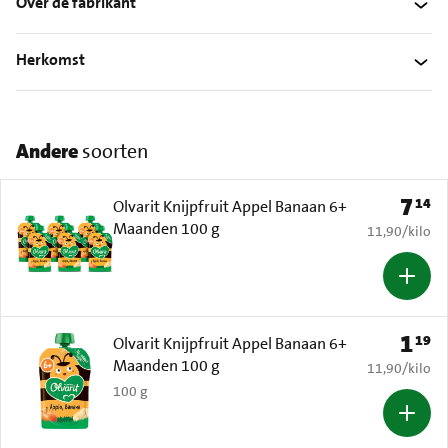
Over de fabrikant
Herkomst
Andere
soorten
7
14
Prijs: 
Olvarit Knijpfruit Appel Banaan 6+
Maanden 100 g
€ 11,90 per k
11,90
/
kilo
1
19
Prijs: 
Olvarit Knijpfruit Appel Banaan 6+
Maanden 100 g
€ 11,90 per k
11,90
/
kilo
100 g