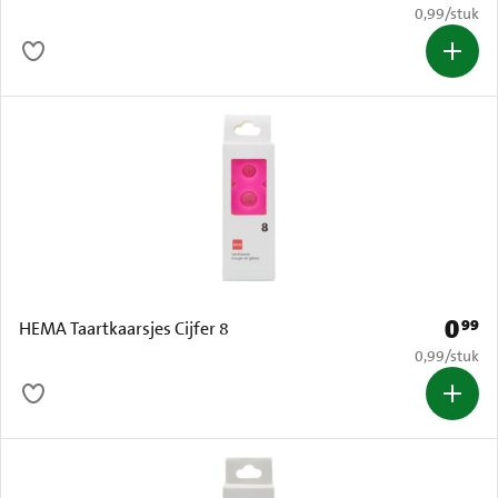
€ 0,99 per s
0,99
/
stuk
0
99
Prijs: 
HEMA Taartkaarsjes Cijfer 8
€ 0,99 per s
0,99
/
stuk