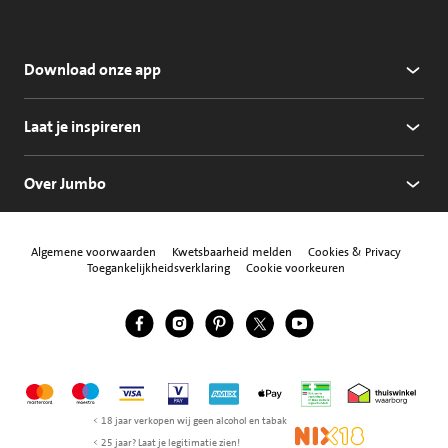
Download onze app
Laat je inspireren
Over Jumbo
Algemene voorwaarden
Kwetsbaarheid melden
Cookies & Privacy
Toegankelijkheidsverklaring
Cookie voorkeuren
Jumbo Facebook
Jumbo Instagram
Jumbo Pinterest
Jumbo Twitter
Jumbo YouTube
Volg ons
Mastercard
Maestro
Visa
Vpay
American Express
Apple Pay
Aanbiedersmedicijne
Thuiswinkel w
< 18 jaar verkopen wij geen alcohol en tabak
NIX18
< 25 jaar? Laat je legitimatie zien!