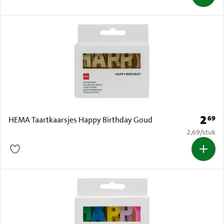
2
69
Prijs: 
HEMA Taartkaarsjes Happy Birthday Goud
€ 2,69 per s
2,69
/
stuk