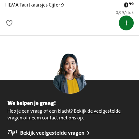
0
99
Prijs: 
HEMA Taartkaarsjes Cijfer 9
€ 0,99 per s
0,99
/
stuk
We helpen je graag!
Heb je een vraag of een klacht?
Bekijk de veelgestelde
vragen of neem contact met ons op
.
Tip!
Bekijk veelgestelde vragen