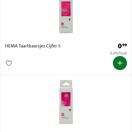
0
99
Prijs: 
HEMA Taartkaarsjes Cijfer 5
€ 0,99 per s
0,99
/
stuk