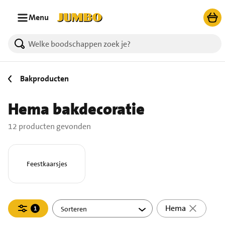
Ga naar zoeken
Ga naar hoofdinhoud
Menu
12 producten gevonden.
Bakproducten
Hema bakdecoratie
12 producten gevonden
Feestkaarsjes
Filteren
Hema
1
actief