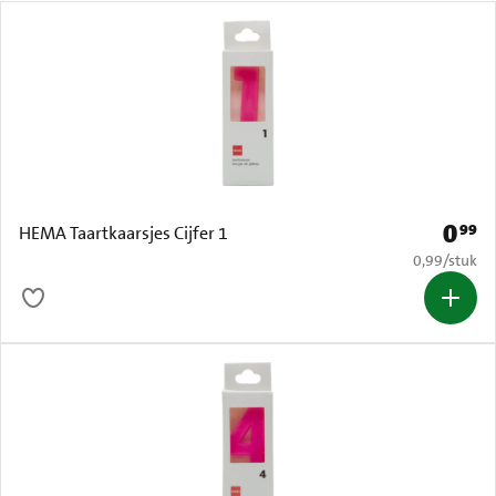
0
99
Prijs: 
HEMA Taartkaarsjes Cijfer 1
€ 0,99 per s
0,99
/
stuk