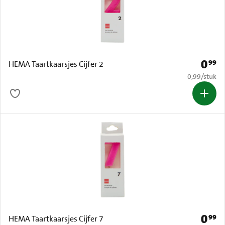
0
99
Prijs: 
HEMA Taartkaarsjes Cijfer 2
€ 0,99 per s
0,99
/
stuk
0
99
Prijs: 
HEMA Taartkaarsjes Cijfer 7