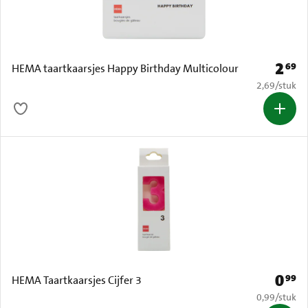
2
69
Prijs: 
HEMA taartkaarsjes Happy Birthday Multicolour
€ 2,69 per s
2,69
/
stuk
0
99
Prijs: 
HEMA Taartkaarsjes Cijfer 3
€ 0,99 per s
0,99
/
stuk