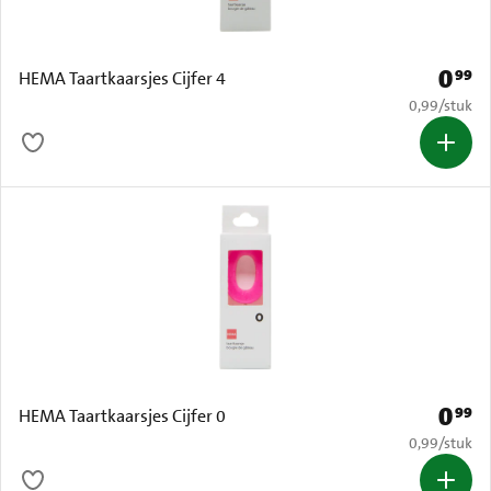
0
99
Prijs: 
HEMA Taartkaarsjes Cijfer 4
€ 0,99 per s
0,99
/
stuk
0
99
Prijs: 
HEMA Taartkaarsjes Cijfer 0
€ 0,99 per s
0,99
/
stuk