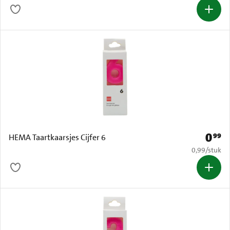
0
99
Prijs: 
HEMA Taartkaarsjes Cijfer 6
€ 0,99 per s
0,99
/
stuk