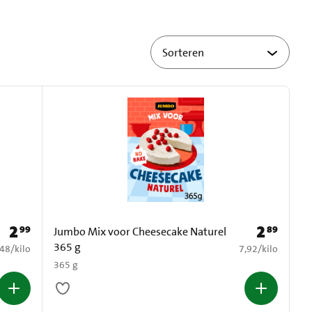
2
2
99
89
Prijs: € 2,99
Prijs: € 2,89
Jumbo Mix voor Cheesecake Naturel
365 g
7,48 per kilo
€ 7,92 per kilo
,48
/
kilo
7,92
/
kilo
365 g