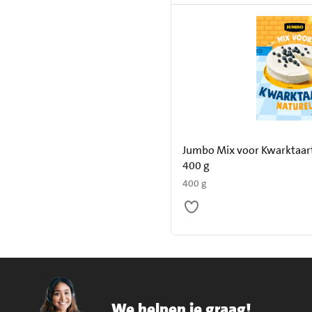
Jumbo Mix voor Kwarktaart
400 g
400 g
We helpen je graag!