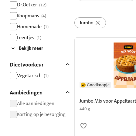
resultaten
Dr.Oetker
(12)
resultaten
Koopmans
(4)
resultaten
Jumbo
Homemade
(1)
resultaten
Leentjes
(1)
resultaten
Bekijk meer
Dieetvoorkeur
Vegetarisch
(1)
resultaten
Goedkoopje
Aanbiedingen
Jumbo Mix voor Appeltaart
Alle aanbiedingen
440 g
resultaten
Korting op je bezorging
resultaten