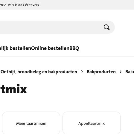
en
Vers is ook écht vers
lijk bestellen
Online bestellen
BBQ
Ontbijt, broodbeleg en bakproducten
Bakproducten
Bak
rtmix
Meer taartmixen
Appeltaartmix