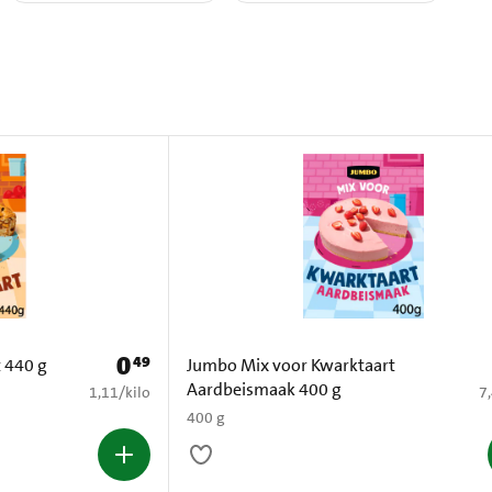
0
49
Prijs: € 0,49
 440 g
Jumbo Mix voor Kwarktaart
Aardbeismaak 400 g
€ 1,11 per kilo
€ 
1,11
/
kilo
7
400 g