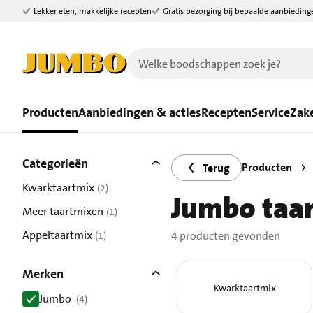
Lekker eten, makkelijke recepten
Gratis bezorging bij bepaalde aanbieding
Ga naar zoeken
Ga naar hoofdinhoud
Producten
Aanbiedingen & acties
Recepten
Service
Zake
Filters
4 producten gevonden.
Categorieën
Producten
Terug
Kwarktaartmix
(2)
Jumbo taa
resultaten
Meer taartmixen
(1)
resultaten
Appeltaartmix
4 producten gevonden
(1)
resultaten
Merken
Kwarktaartmix
Jumbo
(4)