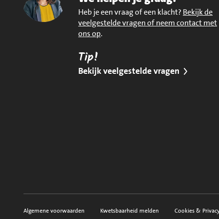
Heb je een vraag of een klacht?
Bekijk de
veelgestelde vragen of neem contact met
ons op
.
Tip!
Bekijk veelgestelde vragen
Algemene voorwaarden
Kwetsbaarheid melden
Cookies & Privac
Voorwaarden, privacy en sitemap