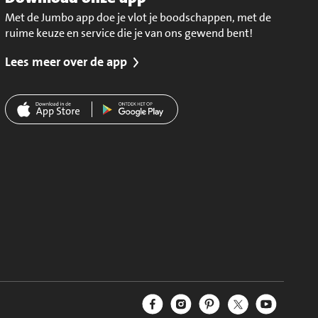
Met de Jumbo app doe je vlot je boodschappen, met de
ruime keuze en service die je van ons gewend bent!
Lees meer over de app
Jumbo Facebook
Jumbo Instagram
Jumbo Pinterest
Jumbo Twitter
Jumbo YouT
Volg ons