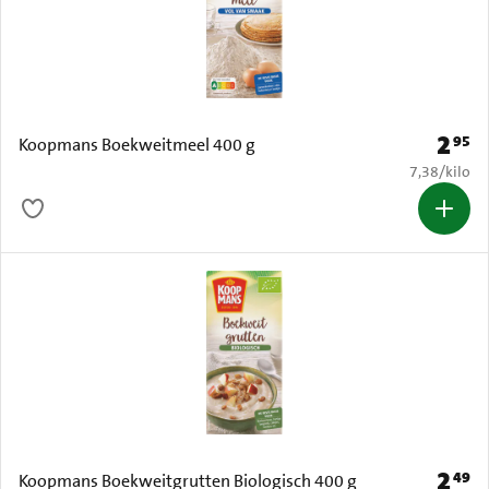
2
95
Prijs: 
Koopmans Boekweitmeel 400 g
€ 7,38 per k
7,38
/
kilo
2
49
Prijs: 
Koopmans Boekweitgrutten Biologisch 400 g