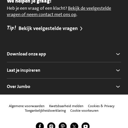
We helpen je graag!
Heb je een vraag of een klacht?
Bekijk de veelgestelde
vragen of neem contact met ons op
.
Tip!
Bekijk veelgestelde vragen
Download onze app
Laat je inspireren
Over Jumbo
Algemene voorwaarden
Kwetsbaarheid melden
Cookies & Privacy
Toegankelijkheidsverklaring
Cookie voorkeuren
Jumbo Facebook
Jumbo Instagram
Jumbo Pinterest
Jumbo Twitter
Jumbo YouTube
Volg ons