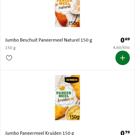
0
69
Prijs: 
Jumbo Beschuit Paneermeel Naturel 150 g
€ 4,60 per k
4,60
/
kilo
150 g
0
79
Prijs: 
Jumbo Paneermeel Kruiden 150 g