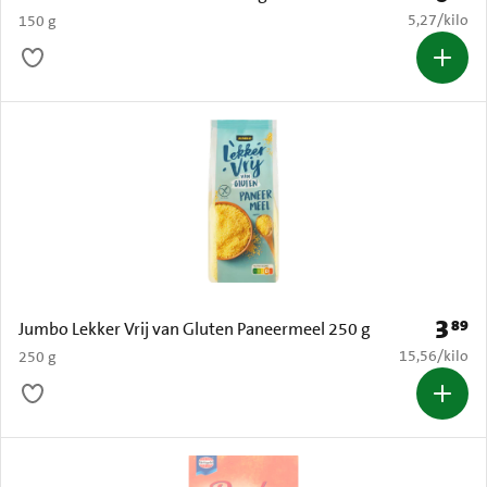
€ 5,27 per k
5,27
/
kilo
150 g
3
89
Prijs: 
Jumbo Lekker Vrij van Gluten Paneermeel 250 g
€ 15,56 per k
15,56
/
kilo
250 g