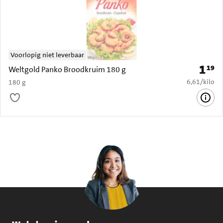
Voorlopig niet leverbaar
1
19
Prijs: 
Weltgold Panko Broodkruim 180 g
€ 6,61 per k
6,61
/
kilo
180 g