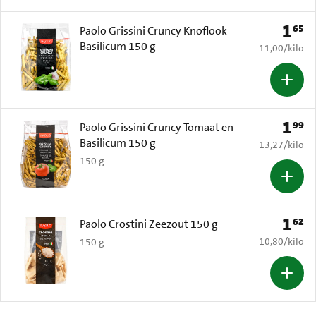
1
65
Prijs: 
Paolo Grissini Cruncy Knoflook
Basilicum 150 g
€ 11,00 per k
11,00
/
kilo
1
99
Prijs: 
Paolo Grissini Cruncy Tomaat en
Basilicum 150 g
€ 13,27 per k
13,27
/
kilo
150 g
1
62
Prijs: 
Paolo Crostini Zeezout 150 g
€ 10,80 per k
10,80
/
kilo
150 g