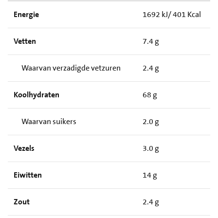
Energie
1692 kJ/ 401 Kcal
Vetten
7.4 g
Waarvan verzadigde vetzuren
2.4 g
Koolhydraten
68 g
Waarvan suikers
2.0 g
Vezels
3.0 g
Eiwitten
14 g
Zout
2.4 g