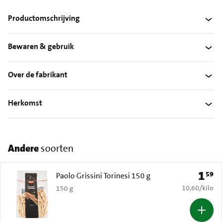
Productomschrijving
Bewaren & gebruik
Over de fabrikant
Herkomst
Andere
soorten
1
59
Prijs: 
Paolo Grissini Torinesi 150 g
€ 10,60 per k
10,60
/
kilo
150 g