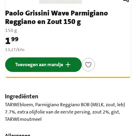
Paolo Grissini Wave Parmigiano
Reggiano en Zout 150 g
150 g
1
99
Prijs: € 1,99
€ 13,27 per kilo
13,27
/
kilo
Toevoegen aan mandje
Ingrediënten
TARWEbloem, Parmigiano Reggiano BOB (MELK, zout, leb)
7.7%, extra olijfolie van de eerste persing, zout 2%, gist,
TARWEmoutmeel
Allergenen