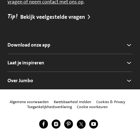
vragen of neem contact met ons op
.
Tip!
Bekijk veelgestelde vragen
Download onze app
Laat je inspireren
Over Jumbo
Algemene voorwaarden
Kwetsbaarheid melden
Cookies & Privacy
Toegankelijkheidsverklaring
Cookie voorkeuren
Jumbo Facebook
Jumbo Instagram
Jumbo Pinterest
Jumbo Twitter
Jumbo YouTube
Volg ons