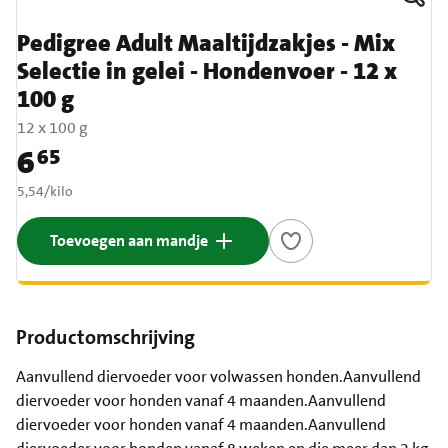
Pedigree Adult Maaltijdzakjes - Mix
Selectie in gelei - Hondenvoer - 12 x
100 g
12 x 100 g
6
65
Prijs: € 6,65
€ 5,54 per kilo
5,54
/
kilo
Toevoegen aan mandje
Productomschrijving
Aanvullend diervoeder voor volwassen honden.Aanvullend
diervoeder voor honden vanaf 4 maanden.Aanvullend
diervoeder voor honden vanaf 4 maanden.Aanvullend