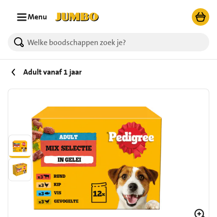
Ga naar zoeken
Ga naar hoofdinhoud
Menu
Adult vanaf 1 jaar