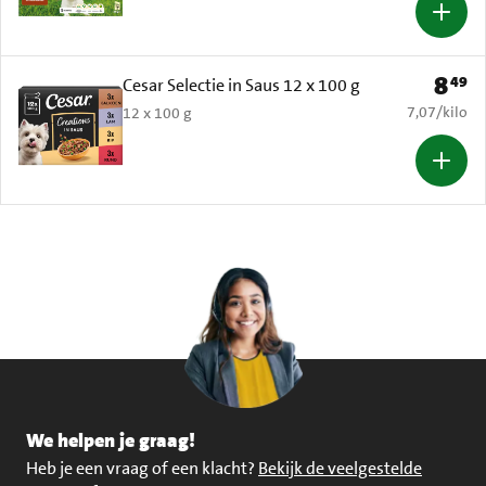
8
49
Prijs: 
Cesar Selectie in Saus 12 x 100 g
€ 7,07 per k
7,07
/
kilo
12 x 100 g
We helpen je graag!
Heb je een vraag of een klacht?
Bekijk de veelgestelde