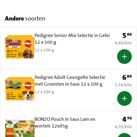
Andere
soorten
5
99
Prijs: 
Pedigree Senior Mix Selectie in Gelei
12 x 100 g
€ 4,99 per k
4,99
/
kilo
12 x 100 g
6
89
Prijs: 
Pedigree Adult Gevogelte Selectie
met Groenten in Saus 12 x 100 g
€ 5,74 per k
5,74
/
kilo
12 x 100 g
4
79
Prijs: 
BONZO Pouch in Saus Lam en
wortels 12x85g
€ 4,70 per k
4,70
/
kilo