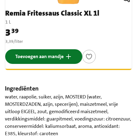
Remia Fritessaus Classic XL 1l
1 L
3
39
Prijs: € 3,39
€ 3,39 per liter
3,39
/
liter
Toevoegen aan mandje
Ingrediënten
water, raapolie, suiker, azijn, MOSTERD (water,
MOSTERDZADEN, azijn, specerijen), maiszetmeel, vrije
uitloop EIGEEL, zout, gemodificeerd maiszetmeel,
verdikkingsmiddel: guarpitmeel, voedingszuur: citroenzuur,
conserveermiddel: kaliumsorbaat, aroma, antioxidant:
E385, kleurstof: caroteen