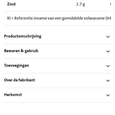
Zout
1.7 g
0.
RI = Referentie inname van een gemiddelde volwassene (8400
Productomschrijving
Bewaren & gebruik
Toevoegingen
Over de fabrikant
Herkomst