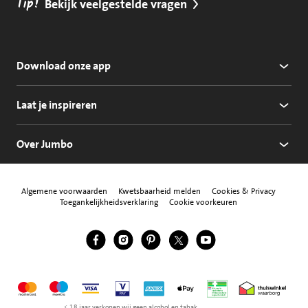
Tip!
Bekijk veelgestelde vragen
Download onze app
Laat je inspireren
Over Jumbo
Algemene voorwaarden
Kwetsbaarheid melden
Cookies & Privacy
Toegankelijkheidsverklaring
Cookie voorkeuren
Jumbo Facebook
Jumbo Instagram
Jumbo Pinterest
Jumbo Twitter
Jumbo YouTube
Volg ons
Mastercard
Maestro
Visa
Vpay
American Express
Apple Pay
Aanbiedersmedicijne
Thuiswinkel w
< 18 jaar verkopen wij geen alcohol en tabak