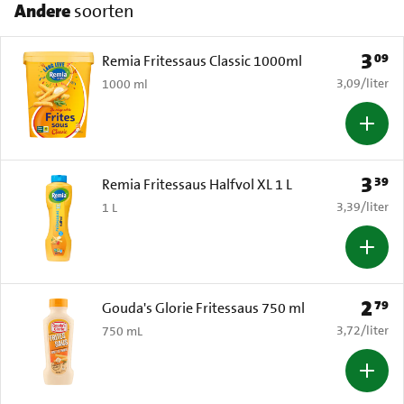
Andere
soorten
3
09
Prijs: 
Remia Fritessaus Classic 1000ml
€ 3,09 per li
3,09
/
liter
1000 ml
3
39
Prijs: 
Remia Fritessaus Halfvol XL 1 L
€ 3,39 per li
3,39
/
liter
1 L
2
79
Prijs: 
Gouda's Glorie Fritessaus 750 ml
€ 3,72 per li
3,72
/
liter
750 mL