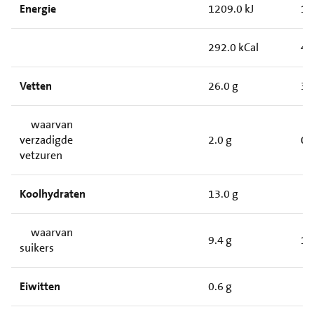
Energie
1209.0 kJ
18
292.0 kCal
44
Vetten
26.0 g
3.
waarvan
verzadigde
2.0 g
0.
vetzuren
Koolhydraten
13.0 g
waarvan
9.4 g
1.
suikers
Eiwitten
0.6 g