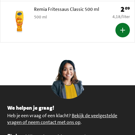
2
09
Prijs: 
Remia Fritessaus Classic 500 ml
€ 4,18 per li
4,18
/
liter
500 ml
We helpen je graag!
Heb je een vraag of een klacht?
Bekijk de veelgestelde
vragen of neem contact met ons op
.