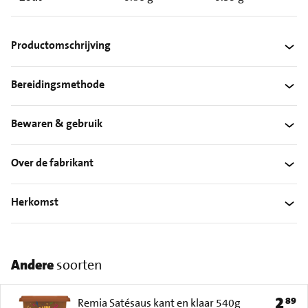
Productomschrijving
Bereidingsmethode
Bewaren & gebruik
Over de fabrikant
Herkomst
Andere
soorten
2
89
Prijs: 
Remia Satésaus kant en klaar 540g