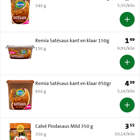
€ 5,35 per k
5,35
/
kilo
540 g
1
49
Prijs: 
Remia Satésaus kant en klaar 150g
€ 9,93 per k
9,93
/
kilo
150 g
4
39
Prijs: 
Remia Satésaus kant en klaar 850gr
€ 5,16 per k
5,16
/
kilo
850 g
3
55
Prijs: 
Calvé Pindasaus Mild 350 g
€ 10,14 per k
10,14
/
kilo
350 g