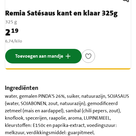
Remia Satésaus kant en klaar 325g
325 g
2
19
Prijs: € 2,19
€ 6,74 per kilo
6,74
/
kilo
Toevoegen aan mandje
Ingrediënten
water, gemalen PINDA'S 26%, suiker, natuurazijn, SOJASAUS
(water, SOJABONEN, zout, natuurazijn), gemodificeerd
zetmeel (mais en aardappel), sambal (chili pepers, zout),
knoflook, specerijen, raapolie, aroma, LUPINEMEEL,
kleurstoffen: E150c en paprika-extract, voedingszuur:
melkzuur, verdikkingsmiddel: guarpitmeel,