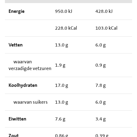
Energie
950.0 kJ
428.0 kJ
228.0 kCal
103.0 kCal
Vetten
13.0 g
6.0 g
waarvan
1.9 g
0.9 g
verzadigde vetzuren
Koolhydraten
17.0 g
7.8 g
waarvan suikers
13.0 g
6.0 g
Eiwitten
7.6 g
3.4 g
Zout
0.86 g
0.39 g