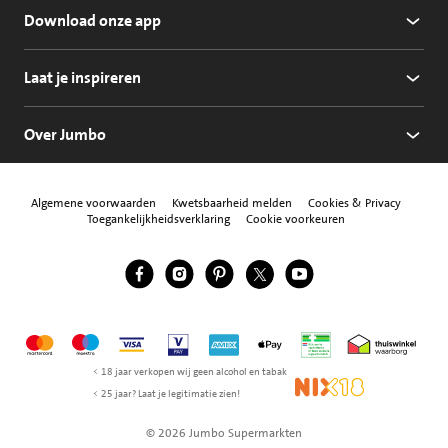
Download onze app
Laat je inspireren
Over Jumbo
Algemene voorwaarden
Kwetsbaarheid melden
Cookies & Privacy
Toegankelijkheidsverklaring
Cookie voorkeuren
Jumbo Facebook
Jumbo Instagram
Jumbo Pinterest
Jumbo Twitter
Jumbo YouTube
Volg ons
Mastercard
Maestro
Visa
Vpay
American Express
Apple Pay
Aanbiedersmedicijne
Thuiswinkel w
< 18 jaar verkopen wij geen alcohol en tabak
NIX18
< 25 jaar? Laat je legitimatie zien!
© 2026 Jumbo Supermarkten